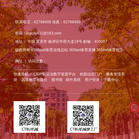
联系电话：62768400 传真：62768400
邮箱：jxgcxy411@163.com
地址：
中国 重庆市 南岸区学府大道19号 邮编：400067
版权所有 ©365bet体育在线总站 365bet体育直播 365bet体育投注
网址 ｜ 访问次数：
快速导航：
CIDP制造业数字资源平台
校园信息门户
教务管理系
统
高等教育出版社
图书馆
邮件系统
用户登录
下载中心