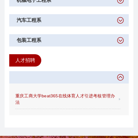
机械电子工程系
汽车工程系
包装工程系
人才招聘
重庆工商大学beat365在线体育人才引进考核管理办
法