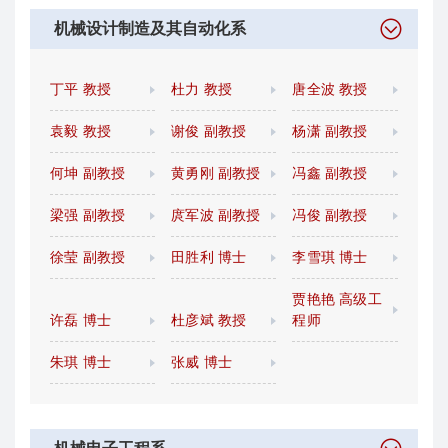
机械设计制造及其自动化系
丁平 教授
杜力 教授
唐全波 教授
袁毅 教授
谢俊 副教授
杨潇 副教授
何坤 副教授
黄勇刚 副教授
冯鑫 副教授
梁强 副教授
庹军波 副教授
冯俊 副教授
徐莹 副教授
田胜利 博士
李雪琪 博士
贾艳艳 高级工
许磊 博士
杜彦斌 教授
程师
朱琪 博士
张威 博士