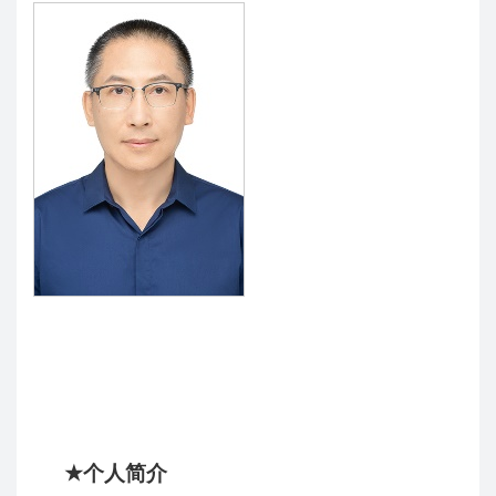
个人简介
★