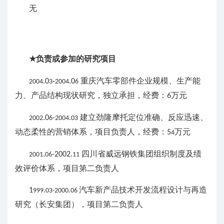
无
负责或参加的研究项目
★
重庆汽车零部件企业规模、生产能
.0
-
.0
2004
3
2004
6
力、产品结构现状研究，独立承担，经费：
万元
6
建立劲隆摩托定位准确、反应迅速、
.0
-
.
2002
6
2004
03
动态柔性的营销体系，项目负责人，经费：
万元
5
4
四川省威远钢铁集团组织制度及绩
.
-2002.
2001
06
11
效评价体系，项目第二负责人
汽车新产品技术开发流程设计与再造
1
999.03-2000.06
研究（长安集团），项目第二负责人