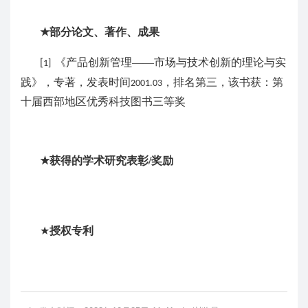
部分论文、著作、成果
★
《产品创新管理——市场与技术创新的理论与实
[
1]
践》，专著，发表时间
，排名第三，该书获：第
2001.03
十届西部地区优秀科技图书三等奖
获得的学术研究表彰/奖励
★
授权专利
★