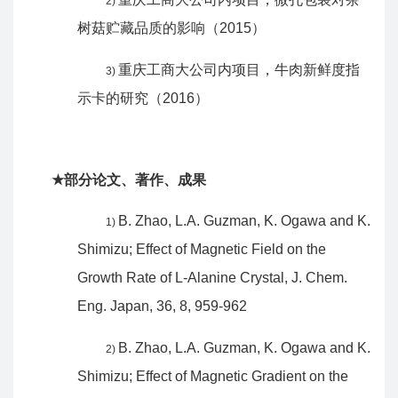
2)
树菇贮藏品质的影响（
2015
）
重庆工商大公司内项目，牛肉新鲜度指
3)
示卡的研究（
2016
）
部分论文、著作、成果
★
B. Zhao, L.A. Guzman, K. Ogawa and K.
1)
Shimizu; Effect of Magnetic Field on the
Growth Rate of L-Alanine Crystal, J.
Chem.
Eng. Japan, 36, 8, 959-962
B. Zhao, L.A. Guzman, K. Ogawa and K.
2)
Shimizu; Effect of Magnetic Gradient on the