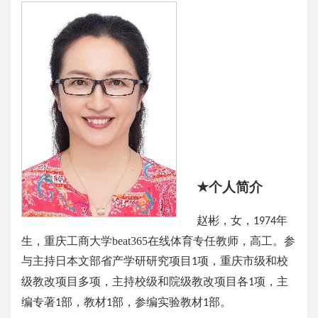
个人简介
★
赵彬，女，
年
1974
生，重庆工商大学beat365在线体育专任教师，高工。参
与主持日本文部省产学研研究项目
项，重庆市级和校
1
级教改项目多项，主持校级和院级教改项目各
项，主
1
编专著
部，教材
部，参编实验教材
部。
1
1
1