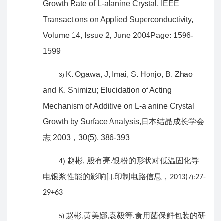
Growth Rate of L-alanine Crystal,
IEEE
Transactions on Applied Superconductivity,
Volume 14, Issue 2, June 2004Page: 1596-
1599
K. Ogawa, J, Imai, S. Honjo, B. Zhao
3)
and K. Shimizu; Elucidation of Acting
Mechanism of Additive on L-alanine
Crystal
Growth by Surface Analysis,
日本结晶成长学会
志
2003
，
30(5), 386-393
赵彬
殷有亮
银粉的形状对低温固化导
4)
,
.
电银浆性能的影响
印制电路信息，
[
2013(
27-
J].
7):
29+63
赵彬
黄美娜
袁毅等
食用菌保鲜包装的研
,
.
5)
,