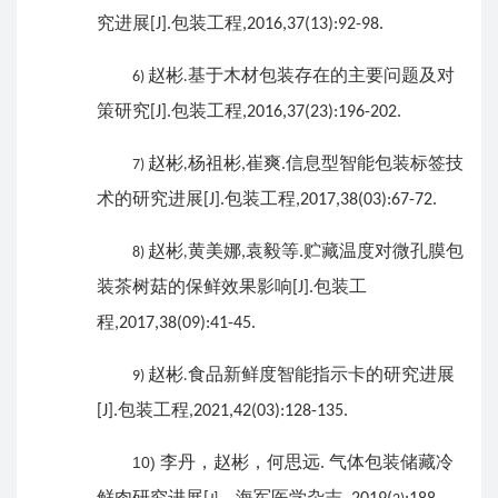
究进展
包装工程
[J].
,2016,37(13):92-98.
赵彬
基于木材包装存在的主要问题及对
6)
.
策研究
包装工程
[J].
,2016,37(23):196-202.
赵彬
杨祖彬
崔爽
信息型智能包装标签技
,
.
7)
,
术的研究进展
包装工程
[J].
,2017,38(03):67-72.
赵彬
黄美娜
袁毅等
贮藏温度对微孔膜包
,
.
8)
,
装茶树菇的保鲜效果影响
包装工
[J].
程
,2017,38(09):41-45.
赵彬
食品新鲜度智能指示卡的研究进展
9)
.
包装工程
[J].
,2021,42(03):128-135.
李丹，赵彬，何思远
气体包装储藏冷
10)
.
鲜肉研究进展
，海军医学杂志