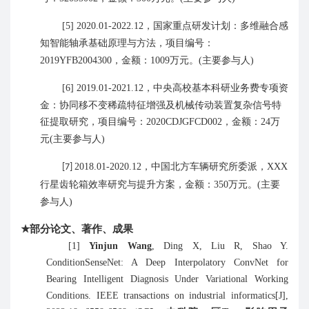
，
国家重点研发计划
：
多维融合感
[5]
2020.
0
1-2022.12
知智能轴承基础原理与方法
，
项目编号：
。
2019YFB2004300
，金额：
1009
万元
(
主要参与人
)
，
中
央高校基本科研业务费专项资
[6]
2019.
0
1-2021.12
金
：
协同移不变稀疏特征增强及机械传动装置复杂信号特
征提取研究
，
项目编号：
2020CDJGFCD002
，金额：
24
万
元
(
主要参与人
)
，
2018.
0
1-2020.12
中国北方车辆研究所委派，
XXX
[7]
，
。
行星齿轮箱效率研究与提升方案
金额：
350
万元
(
主要
参与人
)
★
部分论文、著作、成果
[1]
Yinjun Wang
, Ding X, Liu R, Shao Y.
ConditionSenseNet: A Deep Interpolatory ConvNet for
Bearing Intelligent Diagnosis Under Variational Working
Conditions.
IEEE transactions on industrial informatics
[J]
,