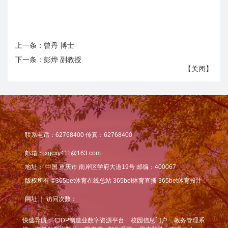
上一条：
曾丹 博士
下一条：
彭烨 副教授
【
关闭
】
联系电话：62768400 传真：62768400
邮箱：jxgcxy411@163.com
地址：
中国 重庆市 南岸区学府大道19号 邮编：400067
版权所有 ©365bet体育在线总站 365bet体育直播 365bet体育投注
网址 ｜ 访问次数：
快速导航：
CIDP制造业数字资源平台
校园信息门户
教务管理系