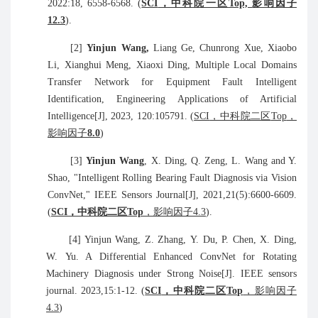
2022:18, 6558-6568. (
SCI
，中科院一区
Top,
影响因子
1
2.3
).
[2]
Yinjun Wang,
Liang Ge, Chunrong Xue, Xiaobo
Li, Xianghui Meng, Xiaoxi Ding, Multiple Local Domains
Transfer Network for Equipment Fault Intelligent
Identification,
Engineering Applications of Artificial
Intelligence
[J]
, 2023
,
120
:
105791. (
SCI
，中科院二区
Top
，
影响因子
8.0
)
[3]
Yinjun Wang
, X. Ding, Q. Zeng, L. Wang and Y.
Shao, "Intelligent Rolling Bearing Fault Diagnosis via Vision
ConvNet,"
IEEE Sensors Journal
[J]
,
2021,21(5):
6600-6609
.
(
SCI
，中科院二区
Top
，影响因子
4.3
).
[4] Yinjun
Wang,
Z.
Zhang,
Y.
Du,
P.
Chen,
X.
Ding,
W.
Yu. A Differential Enhanced ConvNet for Rotating
Machinery Diagnosis under Strong Noise
[J]
. IEEE sensors
journal. 2023
,15
:1-12. (
SCI
，中科院二区
Top
，影响因子
4.3
)