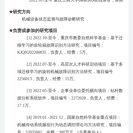
2
022
.
01
-
★
研究方向
机械设备状态监测与故障诊断研究
★
负责或参加的研究项目
至今
教委自然科学基金：基于迁
[1]
2022.10
-
，重庆市
移学习的齿轮箱故障识别方法研究，项目编号：
，
KJQN202200835
负责人，经费：
5
万。
至今
高层次人才科研启动项目：基于多
[2]
2022.07
-
，
域迁移学习的旋转机械故障识别方法研究，项目编号
，
2256013
负责人，经费：
15
万。
至今
企事业单位委托横向项目
：钻杆数
[3]
2022.05
-
，
据分析系统软件，项目编号：
，
2272028
负责人，经费：
17.1
万。
，
国家自然科学基金重点项目
：
[4]
2019.
0
1.-2021.12
机械传动系统服役行为动态调控理论与方法研究
，
项目编
。
号：
52035002
，金额：
300
万元
(
主要参与人
)