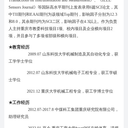
Transactions on Instrumentation and Measurement
》、《
IEEE
Sensors Journal
》等国际高水平期刊上发表录用
6
篇
SCI
论文，其
中
TII
期刊和
EAAI
期刊为该领域
Top
期刊，影响因子分别为
12.3
和
8.0
，其余期刊均为
SCI
二区，影响因子在
4.3
以上。作为负责
人主持重庆市教委科技项目
1
项、校内项目及企业横向项目
2
项，并且参与了多项省部级和横向项目。
★
教育经历
山东科技大学机械制造及其自动化专业
2009
.07
，获
工学学士学位
山东科技大学机械电子工程专业
2012
.0
7
，获工学硕
士学位
机械工程
2021.
12
重庆大学
专业，获工学博士学位
★
工作经历
2012
.0
7
-
2017.8
中煤科工集团重庆研究院有限公司，
助理研究员
至今
重庆工商大学beat365在线体育，讲师