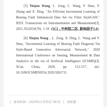
[
5
]
Yinjun Wang
, L. Zeng, L. Wang, Y. Shao, Y.
Zhang and X. Ding, "An Efficient Incremental Learning of
Bearing Fault Imbalanced Data Set via Filter StyleGAN,"
IEEE Transactions on Instrumentation and Measurement
[J]
,
2021,3522610(70):
1-10
.
(SCI
，中科院二区
,
影响因子
5.
6
)
.
[
6
]
Yinjun Wang
，
L. Zeng, X. Ding, L. Wang and Y.
Shao, "Incremental Learning of Bearing Fault Diagnosis Via
Style-Based Generative Adversarial Network,"
2020
International Conference on Sensing, Measurement & Data
Analytics in the era of Artificial Intelligence
(ICSMD)
[J]
,
Xi'an, China, 2020, pp. 512-517, doi:
10.1109/ICSMD50554.2020.9261711.
|
发布时间：2023年11月05日 09:02
|
浏览量：