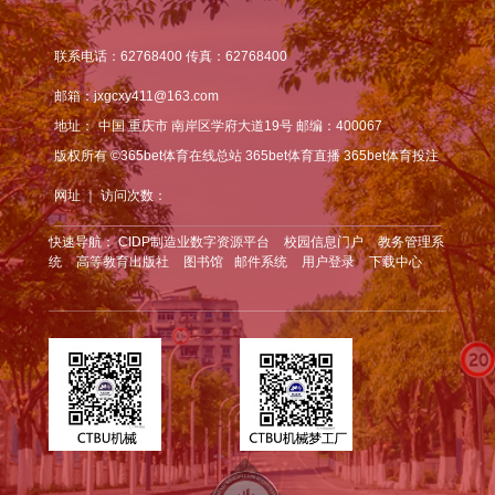
联系电话：62768400 传真：62768400
邮箱：jxgcxy411@163.com
地址：
中国 重庆市 南岸区学府大道19号 邮编：400067
版权所有 ©365bet体育在线总站 365bet体育直播 365bet体育投注
网址 ｜ 访问次数：
快速导航：
CIDP制造业数字资源平台
校园信息门户
教务管理系
统
高等教育出版社
图书馆
邮件系统
用户登录
下载中心