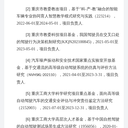
[2]
重庆市教委教改项目，基于
“科
-
产
-
教”融合的智能
车辆专业协同育人智慧教学模式研究与实践（
223214
），
2022-06-01
至
2024-05-01
，项目负责人
.
[3]
重庆市教委科技项目基金，我国驾驶员在交叉口处
的驾驶行为决策机制研究
(KJQN202100845
)
，
2
021-05-01
至
2023-05-01
，项目负责人
.
[4]
汽车噪声振动和安全技术国家重点实验室开放基
金，基于交通流的高等级自动驾驶系统的仿真与评价方法
研
究（
），
2021-04-01
至
2023-3-31
，项目负
NVHSKL-
202110
责人
.
[5]
重庆工商大学科学研究项目重点基金，面向高等级
自动驾驶汽车的交通安全评估与冲突责任鉴定方法研究
（
2152003
），
2021-07-01
至
2023-12-31
，项目负责人
[6]
重庆工商大学高层次人才基金，基于中国自然驾驶
的自动驾驶测试场景生成方法研究（
1956056
），
2020-01-