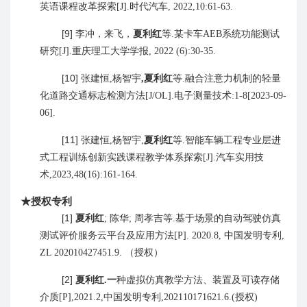
英语课程改革探索
[J].
时代汽车
, 2022,10:61-63.
[9]
李冲，来飞，
夏利红
等
.
某卡车
AEB
系统功能测试
研究
[J].
重庆理工大学学报
, 2022 (6):30-35.
[10]
张建恒
,
杨智宇
,
夏利红
等
.
融合注意力机制的轻量
化道路交通标志检测方法
[J/OL].
电子测量技术
:1-8[2023-09-
06].
[11]
张建恒
,
杨智宇
,
夏利红
等
.
智能车辆工程专业层进
式工程训练创新实践课程教学体系探索
[J].
汽车实用技
术
,2023,48(16):161-164.
★授权专利
[1]
夏利红
;
陈华
;
周孝吉等
.
基于场景的自动驾驶仿真
测试评价服务云平台及应用方法
[P]
.
2020.
8
,
中国发明专利
,
ZL 202010427451.9
.
（授权）
[2]
夏利红
.
一
种虚拟仿真教学方法、装置及可读存储
介质
[P]
,
2021.2,
中国发明专利
,
202110171621.6.(
授权
)