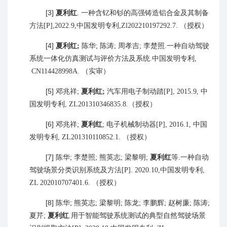
[3]
夏利红
.
一种含钇和钐的高强铸造铝合金及其制备
方法
[P],
2022.9,
中国发明专利
,
Zl202210197292.7.
（授权）
[4]
夏利红
;
陈华
;
陈涛
;
周孝吉
;
李楚照
.
一种自动驾驶
系统一体化仿真测试与评价方法及系统
.
中国发明专利
,
CN114428998A.
（实审）
[5]
邓兆祥
;
夏利红
;
汽车用电子制动踏
[P]
, 2015
.
9,
中
国发明专利
, ZL201310346835.8.
（授权）
[6]
邓兆祥
;
夏利红
;
电子机械制动器
[P]
, 2016
.1
,
中国
发明专利
, ZL201310110852.1.
（授权）
[7]
陈华
;
李楚照
;
熊英志
;
梁黎明
;
夏利红
等
.
一种自动
驾驶场景分类识别系统及方法
[P]
.
2020.10,
中国发明专利
,
ZL 202010
707401.6.
（授权）
[8]
陈华
;
熊英志
;
梁黎明
;
陈龙
;
李鹏辉
;
赵树廉
;
陈涛
;
夏芹
;
夏利红
.
用于智能驾驶系统测试的典型自然驾驶场景