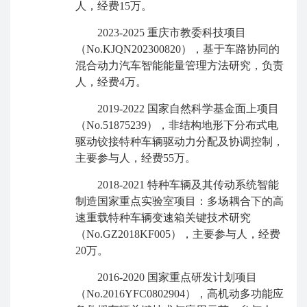
人，经费
15
万。
2023-2025
重庆市教委科技项目
（
No.KJQN202300820
），基于车路协同的
混合动力汽车智能能量管理方法研究，负责
人，经费
4
万。
2019-2022
国家自然科学基金面上项目
（
No.
51875239
），非结构地形下分布式电
驱动铰接特种车辆驱动力分配及协调控制，
主要参与人
，经费
55
万。
2018-2021
特种车辆及其传动系统智能
制造国家重点实验室项目：多场耦合下的高
速重载特种车辆变速箱关键技术研究
（
No.GZ2018KF005
），
主要参与人
，经费
20
万。
2016-2020
国家重点研发计划项目
（
No.2016YFC0802904
），
高机动多功能应