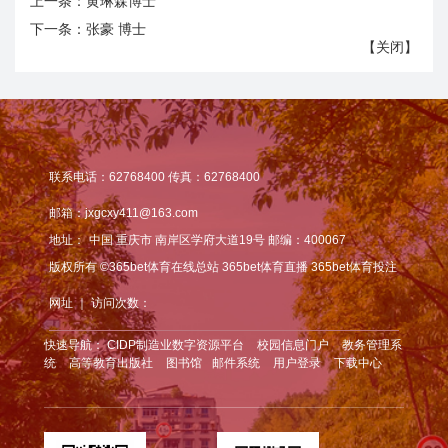
上一条：
黄琳森博士
下一条：
张豪 博士
【
关闭
】
联系电话：62768400 传真：62768400
邮箱：jxgcxy411@163.com
地址：
中国 重庆市 南岸区学府大道19号 邮编：400067
版权所有 ©365bet体育在线总站 365bet体育直播 365bet体育投注
网址 ｜ 访问次数：
快速导航：
CIDP制造业数字资源平台
校园信息门户
教务管理系
统
高等教育出版社
图书馆
邮件系统
用户登录
下载中心