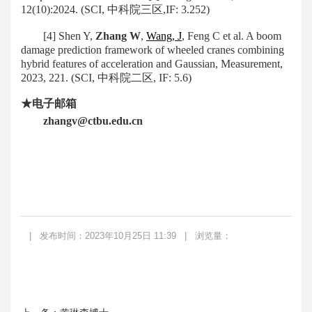
12(10):2024. (SCI,
中科院三区
,
IF: 3.252)
[4] Shen Y,
Zhang W
,
Wang, J
, Feng C et al. A boom
damage prediction framework of wheeled cranes combining
hybrid features of acceleration and Gaussian,
M
easurement,
2023, 221. (SCI
,
中科院二区
,
IF: 5.6
)
★电子邮箱
zhangv@
ctbu.edu.cn
|
发布时间：2023年10月25日 11:39
|
浏览量：