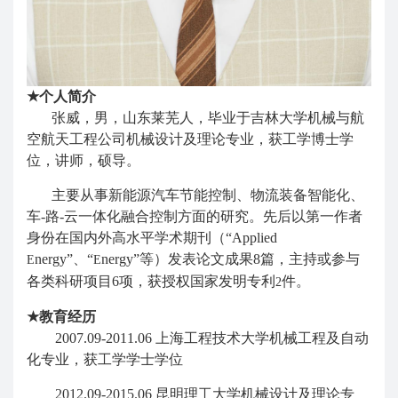
★
个人简介
张威
，男，
山东莱芜
人，
毕业于吉林大学机械与航
空航天工程公司机械设计及理论专业，获工学博士学
位，讲师，硕导。
主要从事新能源汽车节能控制、物流装备智能化、
车
-
路
-
云一体化融合控制方面的研究。先后以第一作者
身份在国内外高水平学术期刊（“
Applied
nergy
”、“
nergy
”等）发表论文成果
8
篇，主持或参与
E
E
各类科研项目
6
项，获授权国家发明专利
件。
2
★
教育经历
2007.09-2011.06
上海工程技术大学机械工程及自动
化专业，获工学学士学位
2012.09-2015.06
昆明理工大学机械设计及理论专