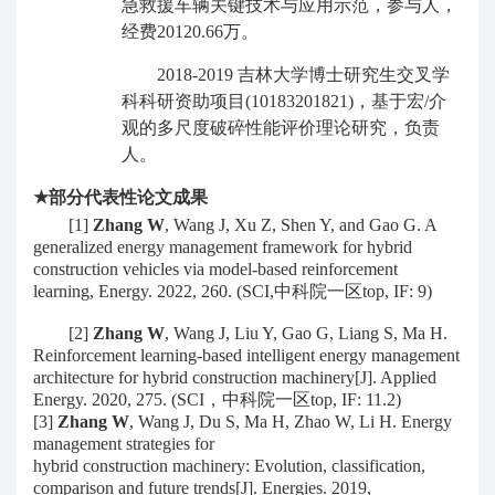
急救援车辆关键技术与应用示范，参与人，
经费
20120.66
万。
2018-2019
吉林大学博士研究生交叉学
科科研资助项目
(10183201821)
，基于宏
/
介
观的多尺度破碎性能评价理论研究，负责
人。
★
部分
代表性
论文成果
[1]
Zhang W
, Wang J, Xu Z, Shen Y, and Gao G. A
generalized energy management framework for hybrid
construction vehicles via model-based reinforcement
learning, Energy. 2022, 260. (SCI,
中科院一区
top, IF
:
9
)
[2]
Zhang W
, Wang J, Liu Y, Gao G, Liang S, Ma H.
Reinforcement learning-based intelligent energy management
architecture for hybrid construction machinery[J]. Applied
Energy. 2020, 275. (SCI
，
中科院一区
top
,
IF
:
11.2)
[
3
]
Zhang W
, Wang J, Du S, Ma H, Zhao W, Li H. Energy
management strategies for
hybrid construction machinery: Evolution, classification,
comparison and future trends[J]. Energies. 2019,