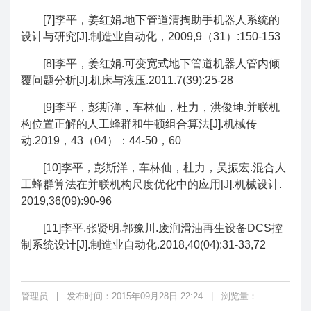
[7]李平，姜红娟.地下管道清掏助手机器人系统的
设计与研究[J].制造业自动化，2009,9（31）:150-153
[8]李平，姜红娟.可变宽式地下管道机器人管内倾
覆问题分析[J].机床与液压.2011.7(39):25-28
[9]李平，彭斯洋，车林仙，杜力，洪俊坤.并联机
构位置正解的人工蜂群和牛顿组合算法[J].机械传
动.2019，43（04）：44-50，60
[10]李平，彭斯洋，车林仙，杜力，吴振宏.混合人
工蜂群算法在并联机构尺度优化中的应用[J].机械设计.
2019,36(09):90-96
[11]李平,张贤明,郭豫川.废润滑油再生设备DCS控
制系统设计[J].制造业自动化.2018,40(04):31-33,72
管理员
|
发布时间：2015年09月28日 22:24
|
浏览量：