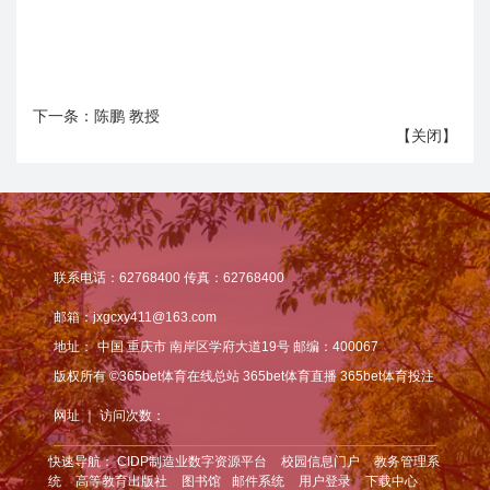
下一条：
陈鹏 教授
【
关闭
】
联系电话：62768400 传真：62768400
邮箱：jxgcxy411@163.com
地址：
中国 重庆市 南岸区学府大道19号 邮编：400067
版权所有 ©365bet体育在线总站 365bet体育直播 365bet体育投注
网址 ｜ 访问次数：
快速导航：
CIDP制造业数字资源平台
校园信息门户
教务管理系
统
高等教育出版社
图书馆
邮件系统
用户登录
下载中心