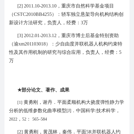
[2] 2011.10-2013.10
，重庆市自然科学基金项目
（
CSTC2010BB4255
）：轿车独立悬架导向机构结构创
新设计方法研究，负责人，经费：
3
万
[3] 2012.01-2013.12
，重庆市博士后基金特别资助
（渝
xm201103018
）：少自由度并联机器人机构约束特
性及其作用机制的研究与综合应用，负责人，经费：
5
万
部分论文、著作、成果
★
黄勇刚，谢丹．平面柔顺机构大挠度弹性静力学
[1]
分析的低维参数化曲率模型
[J]
．中国科学
:
技术科学
，
，
：
2022
52
565–584
[2]
黄勇刚，黄茂林，秦伟．平面
5R
并联机器人约