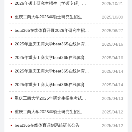
2026年硕士研究生招生（学硕专硕）初试科目考试大纲 ——《机械设计基础》
2025/10/21
重庆工商大学2026年硕士研究生招生简章
2025/10/09
beat365在线体育开展2026年研究生招生系列宣传活动
2025/06/27
2025年重庆工商大学beat365在线体育机械专业硕士招生递补拟录取公告
2025/04/16
2025年重庆工商大学beat365在线体育机械专业硕士招生递补拟录取公告
2025/04/16
2025年重庆工商大学beat365在线体育机械专业硕士招生递补拟录取公告
2025/04/14
2025年重庆工商大学beat365在线体育机械设计及理论专业硕士招生递补拟录取公告
2025/04/14
重庆工商大学2025年研究生招生考试复试成绩公示 （调剂第二批考生）
2025/04/13
重庆工商大学2025年硕士研究生招生复试名单 （调剂第二批考生）
2025/04/12
beat365在线体育调剂系统延长公告
2025/04/12