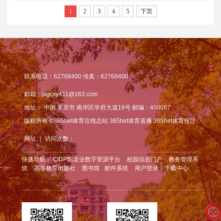
1
2
3
4
5
下页
联系电话：62768400 传真：62768400
邮箱：jxgcxy411@163.com
地址：
中国 重庆市 南岸区学府大道19号 邮编：400067
版权所有 ©365bet体育在线总站 365bet体育直播 365bet体育投注
网址 ｜ 访问次数：
快速导航：
CIDP制造业数字资源平台
校园信息门户
教务管理系
统
高等教育出版社
图书馆
邮件系统
用户登录
下载中心