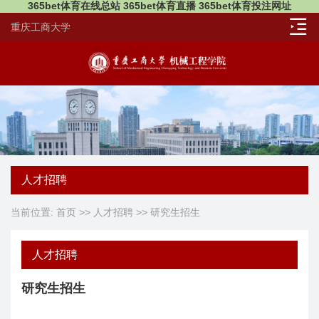
365bet体育在线总站 365bet体育直播 365bet体育投注网址
重庆工商大学
人才招聘
当前位置:
首页
>>
人才招聘
>>
研究生招生
人才招聘
研究生招生