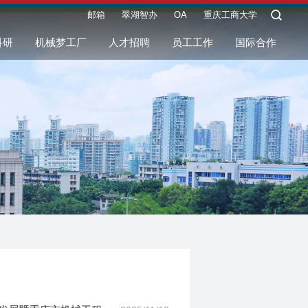
邮箱
翠湖智办
OA
重庆工商大学
科研
机械梦工厂
人才招聘
员工工作
国际合作