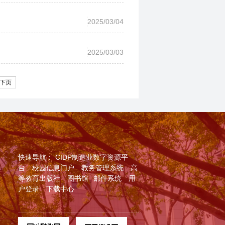
2025/03/04
2025/03/03
下页
快速导航：
CIDP制造业数字资源平
台
校园信息门户
教务管理系统
高
等教育出版社
图书馆
邮件系统
用
户登录
下载中心