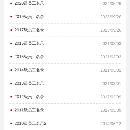
2020级员工名录
2024/06/26
2019级员工名录
2023/09/26
2017级员工名录
2023/09/26
2016级员工名录
2021/03/03
2015级员工名录
2021/03/03
2014级员工名录
2021/03/01
2013级员工名录
2021/03/01
2012级员工名录
2017/03/09
2011级员工名录
2017/03/09
2010级员工名录2
2014/06/12