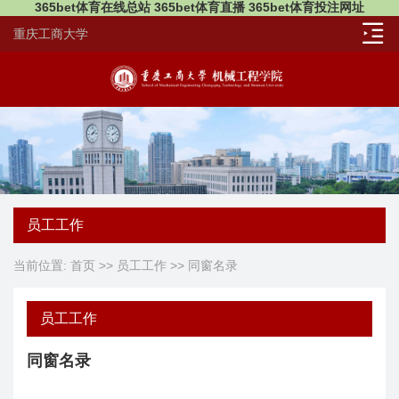
365bet体育在线总站 365bet体育直播 365bet体育投注网址
重庆工商大学
员工工作
当前位置:
首页
>>
员工工作
>>
同窗名录
员工工作
同窗名录