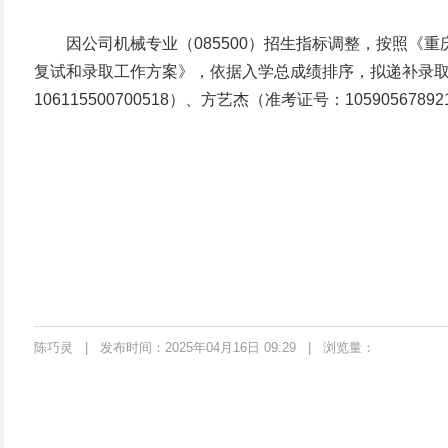
因公司机械专业（085500）招生指标调整，按照《重
复试和录取工作方案》，依据入学总成绩排序，拟递补录
106115500700518）、方艺杰（准考证号：105905678
陈巧灵
|
发布时间：2025年04月16日 09:29
|
浏览量：