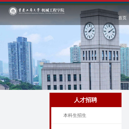
首页
人才招聘
本科生招生