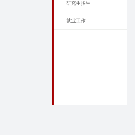
研究生招生
就业工作