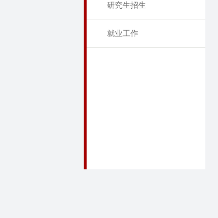
研究生招生
就业工作