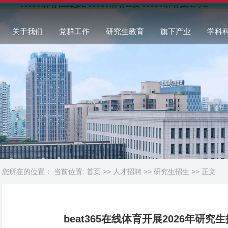
365bet体育在线总站 365bet体育直播 365bet体育投注网址
关于我们
党群工作
研究生教育
旗下产业
学科
您所在的位置： 当前位置:
首页
>>
人才招聘
>>
研究生招生
>> 正文
beat365在线体育开展2026年研