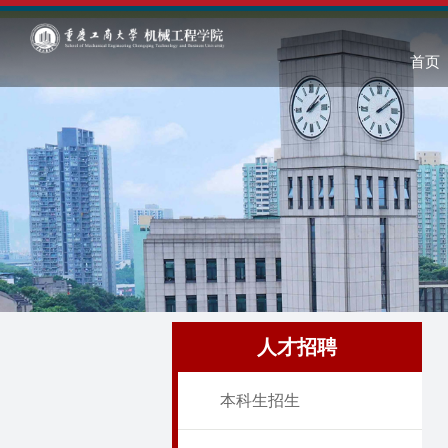
首页
人才招聘
本科生招生