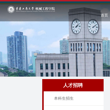
首页
人才招聘
本科生招生