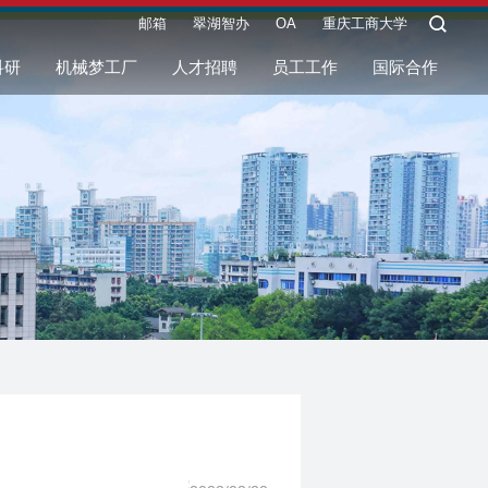
邮箱
翠湖智办
OA
重庆工商大学
科研
机械梦工厂
人才招聘
员工工作
国际合作