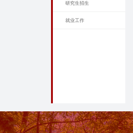
研究生招生
就业工作