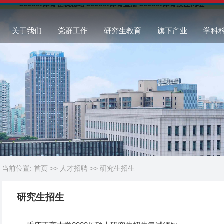
365bet体育在线总站 365bet体育直播 365bet体育投注网址
关于我们
党群工作
研究生教育
旗下产业
学科
当前位置:
首页
>>
人才招聘
>>
研究生招生
研究生招生