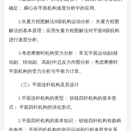
确定；
瞬心在平面机构速度分析中的应用。
2.
矢量方程图解法
II
级机构运动分析： 矢量方程图
解法的基本原理；应用矢量方程图解法对平面
II
级机构
进行速度分析。
3.
考虑摩擦时机构受力分析：
常见平面运动副
(
移
动副、转动副、高副
)
中总反力作图分析；考虑摩擦时
平面机构的受力分析与平衡力计算。
（三）平面连杆机构及其设计
1.
平面连杆机构的类型：
铰链四杆机构的基本形
式；
平面四杆机构的演化形式。
2.
平面四杆机构的基本知识：
铰链四杆机构有曲柄
的条件；
平面四杆机构的急回运动和行程速度变化系