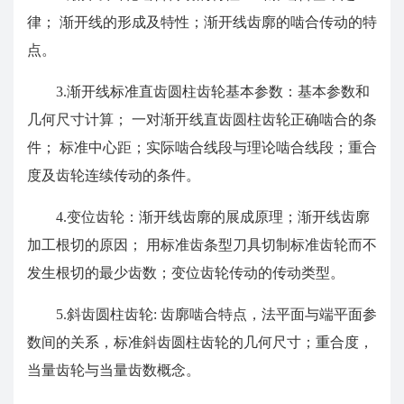
律；
渐开线的形成及特性；渐开线齿廓的啮合传动的特
点。
3.
渐开线标准直齿圆柱齿轮基本参数：基本参数和
几何尺寸计算；
一对渐开线直齿圆柱齿轮正确啮合的条
件；
标准中心距；实际啮合线段与理论啮合线段；重合
度及齿轮连续传动的条件。
4.
变位齿轮：渐开线齿廓的展成原理；渐开线齿廓
加工根切的原因；
用标准齿条型刀具切制标准齿轮而不
发生根切的最少齿数；变位齿轮传动的传动类型。
5.
斜齿圆柱齿轮
:
齿廓啮合特点，法平面与端平面参
数间的关系，标准斜齿圆柱齿轮的几何尺寸；重合度，
当量齿轮与当量齿数概念。