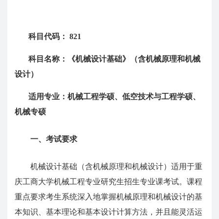
科目代码：
821
科目名称：《机械设计基础》（含机械原理和机械
设计）
适用专业：机械工程学硕、
低空技术与工程学硕、
机械专硕
一、考试要求
机械设计基础（含机械原理和机械设计）适用于重
庆工商大学机械工程专业研究生招生专业课考试。课程
重点要求考生系统深入地掌握机械原理和机械设计的基
本知识、基本理论和基本设计计算方法，并且能灵活运