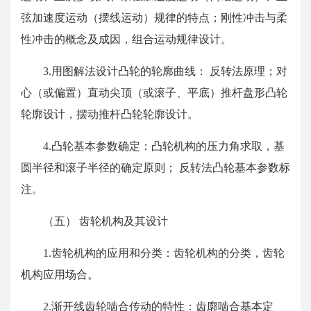
弦加速度运动（摆线运动）规律的特点；刚性冲击与柔
性冲击的概念及成因，组合运动规律设计。
3.
用图解法设计凸轮的轮廓曲线：
反转法原理；对
心（或偏置）直动尖顶（或滚子、平底）推杆盘形凸轮
轮廓设
计，摆动推杆凸轮轮廓设计。
4.
凸轮基本参数确定：凸轮机构的压力角求取，基
圆半径和滚子半径的确定原则；
反转法凸轮基本参数标
注。
（五）
齿轮机构及其设计
1.
齿轮机构的应用和分类：齿轮机构的分类，齿轮
机构应用场合。
2.
渐开线齿轮啮合传动的特性：齿廓啮合基本定