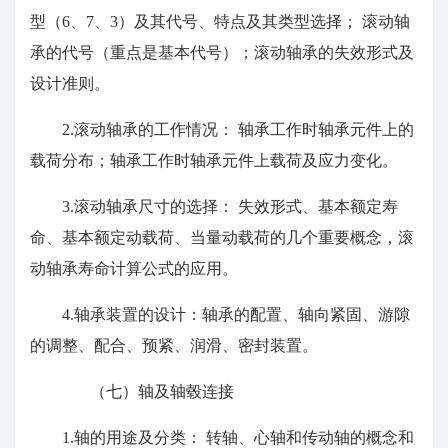
型（
6
、
7
、
3
）及其代号、特点及其类型选择； 滚动轴
承的代号（重点是基本代号）；滚动轴承的失效形式及
设计准则。
2.
滚动轴承的工作情况： 轴承工作时轴承元件上的
载荷分布；轴承工作时轴承元件上载荷及应力变化。
3.
滚动轴承尺寸的选择： 失效形式、基本额定寿
命、基本额定动载荷、当量动载荷的几个重要概念，滚
动轴承寿命计算公式的应用。
4.
轴承装置的设计：轴承的配置、轴向紧固、游隙
的调整、配合、预紧、润滑、密封装置。
（七）轴及轴毂连接
1.
轴的用途及分类： 转轴、心轴和传动轴的概念和