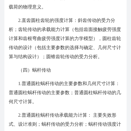
载荷的物理意义。
2.
直齿圆柱齿轮的强度计算：斜齿传动的受力分
析；齿轮传动的承载能力计算（包括齿面接触疲劳强度
计算和齿根弯曲疲劳强度计算的力学模型），圆柱齿轮
传动的设计（包括主要参数的选择与确定、几何尺寸计
算与结构设计）；圆锥齿轮传动的受力分析。
（四）蜗杆传动
1.
普通圆柱蜗杆传动的主要参数和几何尺寸计算：
普通圆柱蜗杆传动的主要参数；普通圆柱蜗杆传动的几
何尺寸计算。
2.
普通圆柱蜗杆传动承载能力计算： 主要失效形
式、设计准则；蜗杆传动的受力分析；蜗杆传动强度计