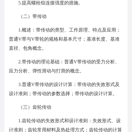
5.
提高螺栓组连接强度的措施。
（二）带传动
1.
概述：带传动的类型、工作原理、特点及应用；
普通
V
带与
V
带轮的规格和基本尺寸；基准长度、基准
直径、包角概念。
2.
带传动的理论基础：普通
V
带传动的受力分析、
应力分析、弹性滑动与打滑的概念。
3.
普通
V
带传动的设计计算：带传动的失效形式及
设计准则；带传动的参数选择；带传动的设计计算。
（三）齿轮传动
1.
齿轮传动的失效形式和设计准则：失效形式、设
计准则；齿轮常用材料及热处理方式；齿轮传动的计算