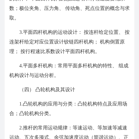
数；极位夹角、压力角、
传动角、死点位置的概念与求
取。
3.
平面四杆机构的运动设计：
按连杆给定位置、
按
连架杆给定对应位置设计铰链四杆机构；
机构倒置原
理；
按行程速比系数设计平面四杆机构。
4.
平面多杆机构：常用平面多杆机构的特性、
组成
机构设计与运动分析。
（四）
凸轮机构及其设计
1.
凸轮机构的应用与分类：凸轮机构特点及应用场
合；凸轮机构分类。
2.
推杆的常用运动规律：等速运动、等加速等减速
运动、五次多项式、余弦加速度运动（简谐运动）、正