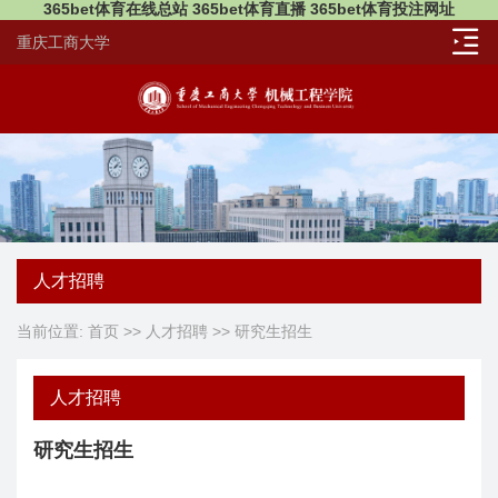
365bet体育在线总站 365bet体育直播 365bet体育投注网址
重庆工商大学
人才招聘
当前位置:
首页
>>
人才招聘
>>
研究生招生
人才招聘
研究生招生