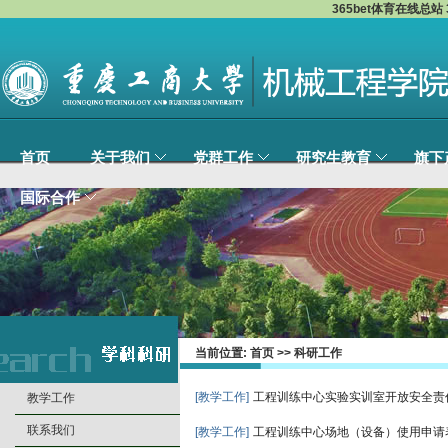
365bet体育在线总站 
首页
关于我们
党群工作
研究生教育
旗下
国际合作
当前位置:
首页
>>
科研工作
[教学工作]
工程训练中心实验实训室开放安全责
教学工作
联系我们
[教学工作]
工程训练中心场地（设备）使用申请