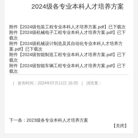
2024级各专业本科人才培养方案
附件【
2024级包装工程专业本科人才培养方案.pdf
】已下载
次
附件【
2024级机械电子工程专业本科人才培养方案.pdf
】已下
载
次
附件【
2024级机械设计制造及其自动化专业本科人才培养方
案.pdf
】已下载
次
附件【
2024级智能制造工程专业本科人才培养方案.pdf
】已下
载
次
附件【
2024级智能车辆工程专业本科人才培养方案.pdf
】已下
载
次
|
发布时间：2024年07月11日 16:05
|
浏览量：
下一条：
2023级各专业本科人才培养方案
【
关闭
】