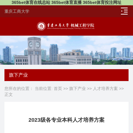
365bet体育在线总站 365bet体育直播 365bet体育投注网址
重庆工商大学
旗下产业
您所在的位置： 当前位置:
首页
>>
旗下产业
>>
人才培养方案
>>
正文
2023级各专业本科人才培养方案