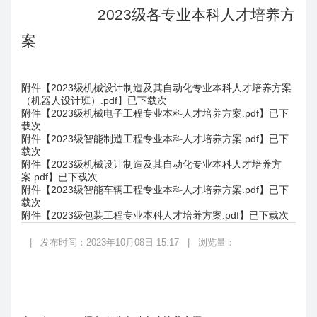
2023级各专业本科人才培养方
案
附件【
2023级机械设计制造及其自动化专业本科人才培养方案
（机器人设计班）.pdf
】已下载
次
附件【
2023级机械电子工程专业本科人才培养方案.pdf
】已下
载
次
附件【
2023级智能制造工程专业本科人才培养方案.pdf
】已下
载
次
附件【
2023级机械设计制造及其自动化专业本科人才培养方
案.pdf
】已下载
次
附件【
2023级智能车辆工程专业本科人才培养方案.pdf
】已下
载
次
附件【
2023级包装工程专业本科人才培养方案.pdf
】已下载
次
|
发布时间：2023年10月08日 15:17
|
浏览量：