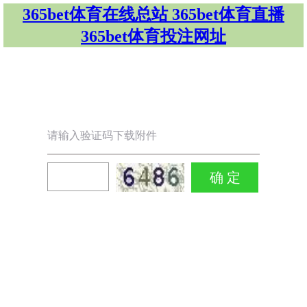
365bet体育在线总站 365bet体育直播
365bet体育投注网址
请输入验证码下载附件