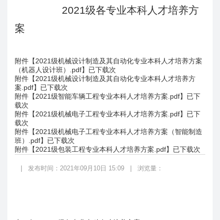
2021级各专业本科人才培养方
案
附件【
2021级机械设计制造及其自动化专业本科人才培养方案
（机器人设计班）.pdf
】已下载
次
附件【
2021级机械设计制造及其自动化专业本科人才培养方
案.pdf
】已下载
次
附件【
2021级智能车辆工程专业本科人才培养方案.pdf
】已下
载
次
附件【
2021级机械电子工程专业本科人才培养方案.pdf
】已下
载
次
附件【
2021级机械电子工程专业本科人才培养方案（智能制造
班）.pdf
】已下载
次
附件【
2021级包装工程专业本科人才培养方案.pdf
】已下载
次
|
发布时间：2021年09月10日 15:09
|
浏览量：