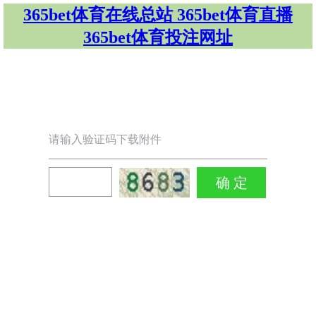
365bet体育在线总站 365bet体育直播
365bet体育投注网址
请输入验证码下载附件