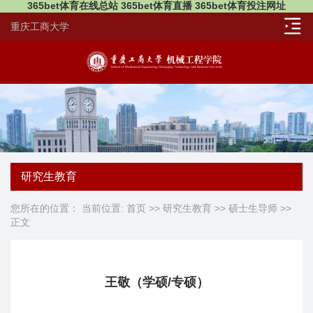
365bet体育在线总站 365bet体育直播 365bet体育投注网址
重庆工商大学
研究生教育
您所在的位置： 当前位置:
首页
>>
研究生教育
>>
硕士生导师
>>
正文
王敬（学硕/专硕）