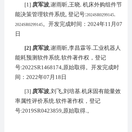
[1]
庹军波
,
谢雨昕
,
王晓
.
机床外购组件节
能决策管理软件系统
,
登记号
:
.
2024SR0299145
。开发完成时间：
2024
年
11
月
07
2024SR0299145
日
[2]
庹军波
,
谢雨昕
,
李昌霖等
.
工业机器人
能耗预测软件系统
.
软件著作权，登记
号
:2022SR1468174,
原始取得。开发完成时
间：
2022
年
07
月
18
日
[3]
庹军波
,
刘飞
,
刘培基
.
机床固有能量效
率属性评价系统
.
软件著作权，登记
号
:2019SR0423859,
原始取得
.
。