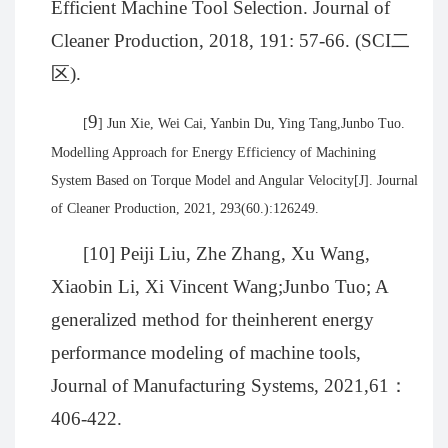
Efficient Machine Tool Selection. Journal of
Cleaner Production, 2018, 191: 57-66. (SCI
二
区
).
9
[
] Jun Xie, Wei Cai, Yanbin Du, Ying Tang,Junbo Tuo.
Modelling Approach for Energy Efficiency of Machining
System Based on Torque Model and Angular Velocity[J]. Journal
of Cleaner Production, 2021, 293(60.):126249.
[10] Peiji Liu, Zhe Zhang, Xu Wang,
Xiaobin Li, Xi Vincent Wang;Junbo Tuo; A
generalized method for theinherent energy
performance modeling of machine tools,
Journal of Manufacturing Systems, 2021,61
：
406-422.