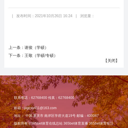
|
发布时间：2021年10月26日 16:24
|
浏览量：
上一条：
谢俊（学硕）
下一条：
王敬（学硕/专硕）
【
关闭
】
联系电话：62768400 传真：62768400
邮箱：jxgcxy411@163.com
地址：
中国 重庆市 南岸区学府大道19号 邮编：400067
版权所有 ©365bet体育在线总站 365bet体育直播 365bet体育投注