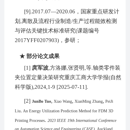
[9].2017.07
—
2020.06
，国家重点研发计
划
,
离散及流程行业制造
/
生产过程能效检测
与评估关键技术标准研究
(
课题编号
2017YFF0207903)
，参研；
★
部分论文成果
[1]
庹军波
,
方洛娜
,
张贤明
,
等
.
轴类零件装
夹位置定量决策研究重庆工商大学学报
(
自然
科学版
),2024,1-9 [2025-07-11].
[2]
,
,
,
JunBo Tuo
Xiao Wang
XianMing Zhang
PeiJi
.
Liu
An Energy Utilization Prediction Method for FDM 3D
.
Printing Processes
2023 IEEE 19th International Conference
on Automation Science and Engineering (CASE)
, Auckland,