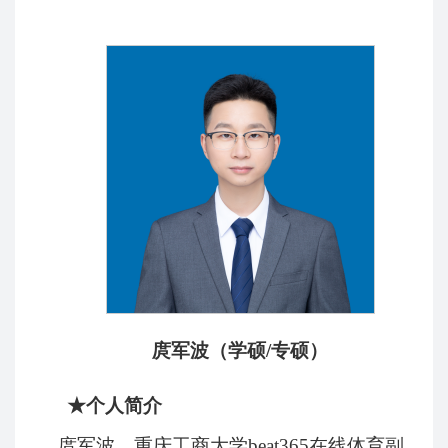
庹军波（学硕
/
专硕）
★
个人简介
庹军波，重庆工商大学beat365在线体育副