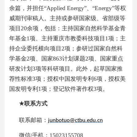
余篇，并担任“
Applied Energy
”、“
Energy
”等权
威期刊审稿人。主持或参研国家级、省部级等
项目
20
余项，包括：主持国家自然科学基金青
年基金
1
项、主持重庆市教委科技项目
1
项；主
持企业委托横向项目
2
项；参研过国家自然科
学基金
2
项、国家
863
计划课题
2
项、国家重点
研发计划
3
项等科研项目。此外，起草国家推
荐性标准
3
项；授权中国发明专利
6
项，授权美
国发明专利
1
项；登记软件著作权
3
项。
★
联系方式
联系邮箱：
junbotuo@ctbu.edu.cn
微信
/
手机：
15023155708