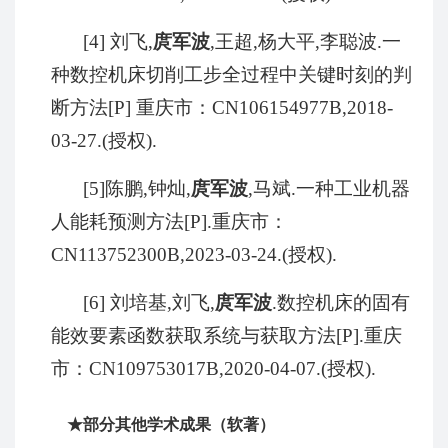
[4]
刘飞
,
庹军波
,
王超
,
杨大平
,
李聪波
.
一
种数控机床切削工步全过程中关键时刻的判
断方法
[P]
重庆市：
CN106154977B,2018-
03-27.(
授权
).
[5]
陈鹏
,
钟灿
,
庹军波
,
马斌
.
一种工业机器
人能耗预测方法
[P].
重庆市：
CN113752300B,2023-03-24.(
授权
).
[6]
刘培基
,
刘飞
,
庹军波
.
数控机床的固有
能效要素函数获取系统与获取方法
[P].
重庆
市：
CN109753017B,2020-04-07.(
授权
).
★部分其他学术成果（软著）