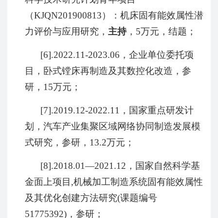
（
KJQN201900813
）：机床固有能效属性潜
力评价与应用研究，
主持
，
5
万元，结题；
[6].2022.11-2023.06
，企业单位委托项
目，卧式镗床再制造及其数控化改造，参
研，
15
万元；
[7].2019.12-2022.11
，国家重点研发计
划，汽车产业集聚区域网络协同制造发展模
式研究，参研，
13.2
万元；
[8].2018.01
—
2021.12
，国家自然科学基
金面上项目
,
机械加工制造系统固有能效属性
及其优化创建方法研究
(
课题编号
51775392)
，参研；