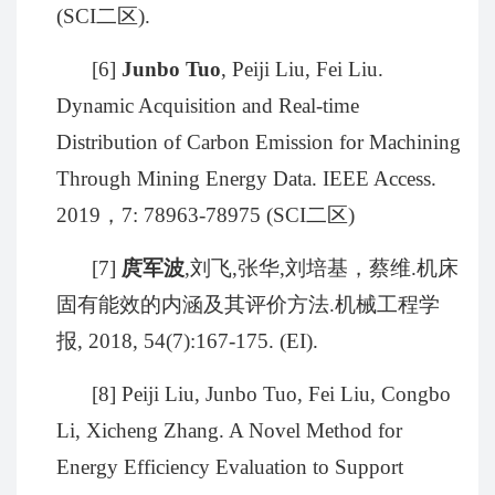
(SCI
二区
).
[6]
Junbo Tuo
, Peiji Liu, Fei Liu.
Dynamic Acquisition and Real-time
Distribution of Carbon Emission for Machining
Through Mining Energy Data. IEEE Access.
2019
，
7: 78963-78975 (SCI
二区
)
[7]
庹军波
,
刘飞
,
张华
,
刘培基，蔡维
.
机床
固有能效的内涵及其评价方法
.
机械工程学
报
, 2018, 54(7):167-175. (EI).
[8] Peiji Liu, Junbo Tuo, Fei Liu, Congbo
Li, Xicheng Zhang. A Novel Method for
Energy Efficiency Evaluation to Support