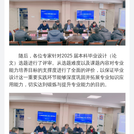
随后，各位专家针对2025 届本科毕业设计（论
文）选题进行了评审。从选题难度以及课题内容对专业
能力培养目标的支撑度进行了全面的评价，以保证毕业
设计这一重要实践环节能够深度巩固并拓展专业知识应
用能力，切实达到锻炼与提升专业能力的目的。