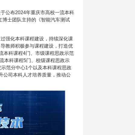
于公布2024年重庆市高校一流本科
利红博士团队主持的《智能汽车测试
通过强化本科课程建设，持续深化课
引导教师积极参与课程建设，打造优
流本科课程4门、市级课程思政示范
一流本科课程5门、校级课程思政示
究示范分中心1个以及本科课程思政
升公司本科人才培养质量，推动公