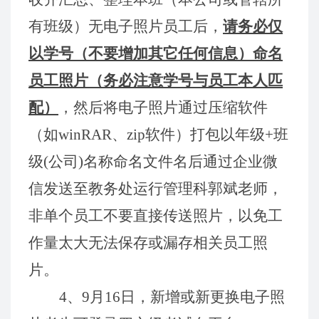
有班级）
无电子
照片员工后，
请务必
仅
以学号
（
不要增加其它任何信息）命名
员工
照片
（务必
注意学号与员工本人匹
配）
，然后
将
电子照片通过压
缩
软件
（如
win
RAR
、zip软件
）
打
包
以年
级
+班
级
(公司)
名称
命名文件名后
通过
企业微
信发
送
至
教务处运行管理科
郭
斌
老师，
非
单
个
员工不要直接传送照片
，
以免工
作量太大
无法保存
或漏
存
相关员工照
片
。
4
、
9
月
1
6
日，新增或新更换电子照