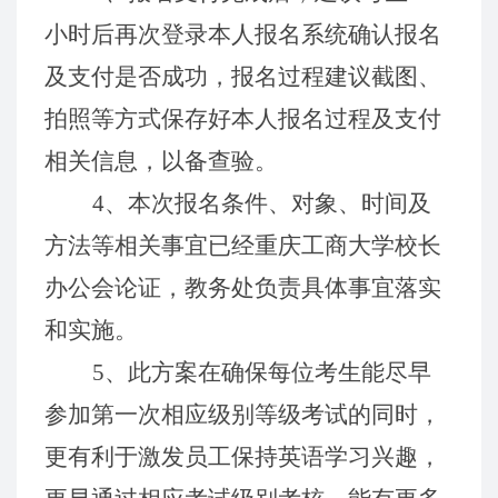
小时后再次登录本人报名系统确认报名
及支付是否成功，报名过程建议截图、
拍照等方式保存好本人报名过程及支付
相关信息，以备查验。
4
、本次
报名
条件、对象
、时间
及
方法
等相关
事宜
已
经
重庆
工商大学
校
长
办公
会
论
证，
教务处
负责
具体
事宜落实
和实施。
5
、此
方案在确保每位考生能尽早
参加第一次相应
级别
等级考试的
同时
，
更
有
利
于激发员工
保持
英语学习兴趣，