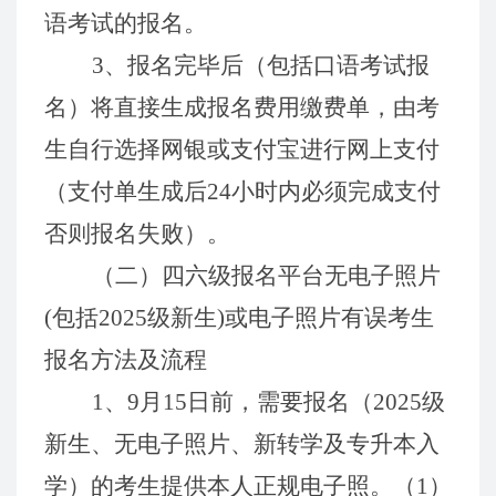
语考试的报名。
3
、报名完毕后（包括口语考试报
名）将直接生成报名费用缴费单，由考
生自行
选择网银或
支付宝进行网上支付
（支付单生成后
24
小时内必须完成
支付
否则报名失败）。
（二）
四
六
级报名平台
无电子
照片
(包
括
202
5
级
新生
)或电子照片有误考生
报名方法及流程
1
、
9
月
15
日前，需要报名（
202
5
级
新生
、
无电子
照片、新转学及专升本入
学）的考生提供本人正规电子照。
（1）