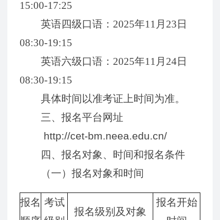
15
:00
-17
:2
5
英语
四级口语：
202
5
年
11
月
23
日
0
8
:
3
0
-19
:
15
英语六
级口语：
202
5
年
11
月
24
日
0
8
:
3
0
-19
:
15
具体
时间以
准
考证上时间为准
。
三、
报名
平台网址
http://cet-bm.neea.edu.cn/
四
、报名对象
、时间和报名
条件
（
一）
报名对象和
时间
报名
考试
报名开始
报名级
别及
对象