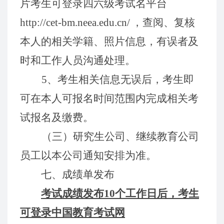
片考生可登录
四六
级考试名平台
http://cet-bm.neea.edu.cn/
，查阅、复核
本人的相关学籍
、
照片信息，有误者及
时和工作人员沟通处理。
5
、考生相关信息无误后，考生即
可在
本人可报名时间
范围内完成相关考
试报名及缴费。
（
三）
研究
生
公司
、
继续
教育公司
员工
以
本
公司通知
安排
为
准
。
七、成绩
单
发
布
考试
成绩发布10个工作日后，考生
可登录中国教育考试网