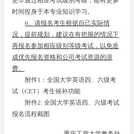
更早通过相应考试级别
考核，能
有更多
时间投身于
本
专
业知识学习。
6
、
请报名考生
根据
自己实际
情
况，
提前
规划
，
建议
在
有
把握的情况下
再
报名参加相应级别等级考试，以
免造
成优先
报名资格和公司
考试资源
的浪
费。
附件
1
：
全
国大学英语四、六级考
试（CET）考生候补功能
附件
2:
全国大学英语四、六级考试
报名流程截图
重庆工商大学教务处