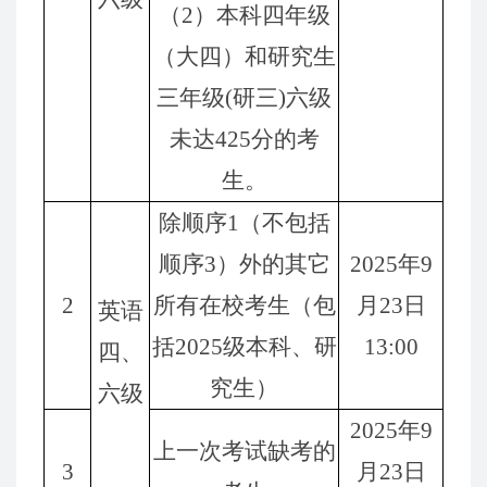
（2）
本
科四
年
级
（大四）和
研究生
三
年级
(
研
三)
六级
未
达425分的考
生。
除顺序1（
不
包括
顺序
3）外
的其它
202
5
年
9
2
所有
在校考生
（包
月
2
3
日
英语
括
202
5
级
本
科、
研
13
:00
四
、
究生）
六
级
202
5
年
9
上
一
次考试
缺考
的
3
月
2
3
日