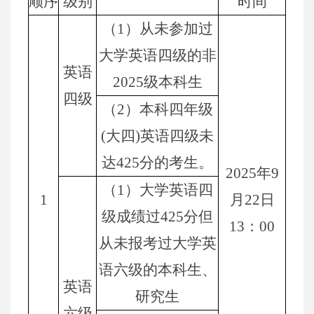
顺序
级别
时间
（1）从未
参加
过
大学英语
四级的
非
英语
202
5
级本
科
生
四级
（2）本
科
四
年级
(大
四
)
英语四级未
达425分
的考生。
202
5
年
9
（
1
）大
学英语四
1
月
22
日
级
成绩过425分但
13
：00
从未
报考过大学
英
语
六
级的
本
科
生
、
英语
研究生
六级