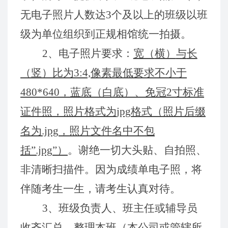
无电子
照片人数达
3
个及以上的班级以班
级为单位组织到正规相馆统一拍摄。
2
、
电子照片要求：
宽（
横）
与
长
（竖）
比
为
3:4,像
素
最
低要求
不
小于
480*640，
蓝底（白底）
、免冠2寸
标准
证件
照，
照片格式为
jpg
格式
（照片后缀
名
为.jpg
，照片文件
名中不
包
括
”
.jpg
”
）
。谢绝
一切大头
贴
、自拍
照、
非清晰
扫描
件
。因为
成绩单
电子照，
将
伴随
考生
一
生
，
请考生认真对待。
3
、班级负责人、
班主任或辅导员
收齐汇总、整理本班
（本
公司或管辖所