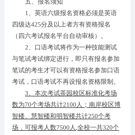
五
、报名须知
1
、英语六级报名资格必须是英语
四级达
425
分及以上者方有资格报名
（四六
考试
报名
平台自动审核）
。
2
、口语考试将作为一种技能测试
与笔试考试绑定进行，即只有报名参加
笔试
的考生才可以有资格报名参加口语
考试，口语考试不再设报名资格限制。
3、本次考试
茶园
校区标准化考场
数为
70
个考场共计
2100
人；南岸校区
博
智楼
、
慧智楼和
明智楼共计
2
5
0
个考
场
，
可报考人数
75
00
人
,
全
校
一共
3
2
0
个