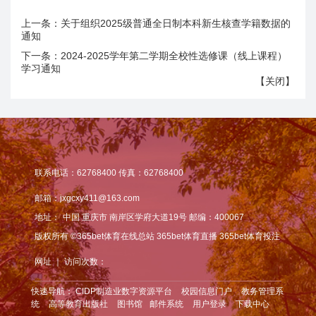
上一条：
关于组织2025级普通全日制本科新生核查学籍数据的
通知
下一条：
2024-2025学年第二学期全校性选修课（线上课程）
学习通知
【
关闭
】
联系电话：62768400 传真：62768400
邮箱：jxgcxy411@163.com
地址：
中国 重庆市 南岸区学府大道19号 邮编：400067
版权所有 ©365bet体育在线总站 365bet体育直播 365bet体育投注
网址 ｜ 访问次数：
快速导航：
CIDP制造业数字资源平台
校园信息门户
教务管理系
统
高等教育出版社
图书馆
邮件系统
用户登录
下载中心