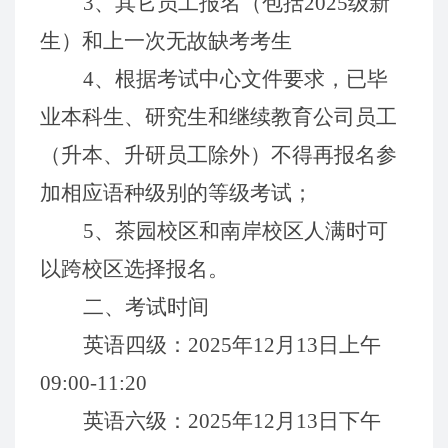
3
、
其它
员工
报名（包括
202
5
级
新
生）
和上
一次无故缺考
考生
4
、
根据考试中心文件要求，
已毕
业本
科生
、研究
生
和
继续教育公司员工
（升
本、升
研
员工除外）
不得
再
报名参
加相应语种级别的
等级
考试
；
5、茶园校区和南岸校区人满时可
以跨校区选择报名。
二
、考试时间
英语
四级：
202
5
年
12
月
1
3
日上午
09:00-11:20
英语
六
级
：
202
5
年
12
月
13
日下
午