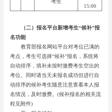
考生
15
:00
（二）报名平台新增考生“候补”报
名功能
教育部报名
网站
平台
对
考位已满
的
考点，考生可选择“候补”报名，系统将
自动排序，填补未按时缴费考生空出的
考位。同时请当
天未
报名
成功但进行自
动排序的
候补
考生
随意
注意
查
看
本
人
报
名
情况，及时缴费。
(候补
报名的相关流
程
见
附件
)