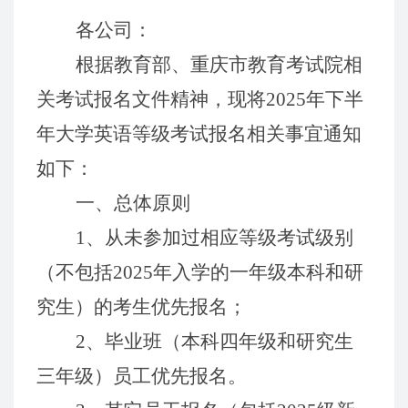
各公司：
根据
教育
部、重庆市教育考试
院
相
关
考试
报名
文件精神
，现将
202
5
年
下
半
年大学
英语等级考试报名相关事宜通知
如下：
一、总体原则
1、从
未
参加
过
相应等级
考试级别
（不
包括
202
5
年
入学的
一
年级
本
科
和
研
究生
）的
考生
优先报名
；
2、毕业班
（
本
科
四
年级和研究生
三年级
）员工优先报名。