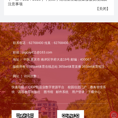
注意事项
【
关闭
】
联系电话：62768400 传真：62768400
邮箱：jxgcxy411@163.com
地址：
中国 重庆市 南岸区学府大道19号 邮编：400067
版权所有 ©365bet体育在线总站 365bet体育直播 365bet体育投注
网址 ｜ 访问次数：
快速导航：
CIDP制造业数字资源平台
校园信息门户
教务管理系
统
高等教育出版社
图书馆
邮件系统
用户登录
下载中心