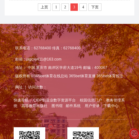
上页
1
2
3
4
下页
联系电话：62768400 传真：62768400
邮箱：jxgcxy411@163.com
地址：
中国 重庆市 南岸区学府大道19号 邮编：400067
版权所有 ©365bet体育在线总站 365bet体育直播 365bet体育投注
网址 ｜ 访问次数：
快速导航：
CIDP制造业数字资源平台
校园信息门户
教务管理系
统
高等教育出版社
图书馆
邮件系统
用户登录
下载中心