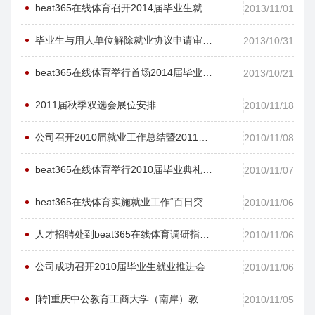
beat365在线体育召开2014届毕业生就业动员暨培训大会
2013/11/01
毕业生与用人单位解除就业协议申请审批表
2013/10/31
beat365在线体育举行首场2014届毕业生公司招聘会
2013/10/21
2011届秋季双选会展位安排
2010/11/18
公司召开2010届就业工作总结暨2011届就业工作布置会
2010/11/08
beat365在线体育举行2010届毕业典礼暨毕业晚会
2010/11/07
beat365在线体育实施就业工作“百日突破行动”
2010/11/06
人才招聘处到beat365在线体育调研指导就业工作
2010/11/06
公司成功召开2010届毕业生就业推进会
2010/11/06
[转]重庆中公教育工商大学（南岸）教学点成立
2010/11/05