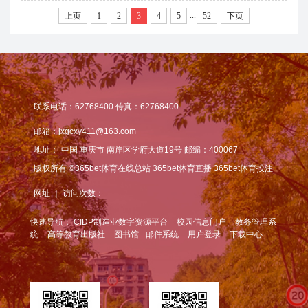
...
上页
1
2
3
4
5
52
下页
联系电话：62768400 传真：62768400
邮箱：jxgcxy411@163.com
地址：
中国 重庆市 南岸区学府大道19号 邮编：400067
版权所有 ©365bet体育在线总站 365bet体育直播 365bet体育投注
网址 ｜ 访问次数：
快速导航：
CIDP制造业数字资源平台
校园信息门户
教务管理系
统
高等教育出版社
图书馆
邮件系统
用户登录
下载中心