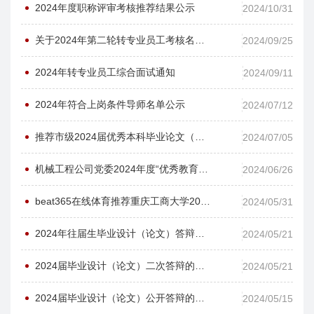
2024年度职称评审考核推荐结果公示
2024/10/31
关于2024年第二轮转专业员工考核名单及考核安排的公示
2024/09/25
2024年转专业员工综合面试通知
2024/09/11
2024年符合上岗条件导师名单公示
2024/07/12
推荐市级2024届优秀本科毕业论文（设计）公示
2024/07/05
机械工程公司党委2024年度“优秀教育工作者”、“优秀教师”评选公示
2024/06/26
beat365在线体育推荐重庆工商大学2024届优秀本科毕业设计（论文）公示
2024/05/31
2024年往届生毕业设计（论文）答辩的通知
2024/05/21
2024届毕业设计（论文）二次答辩的通知
2024/05/21
2024届毕业设计（论文）公开答辩的通知
2024/05/15