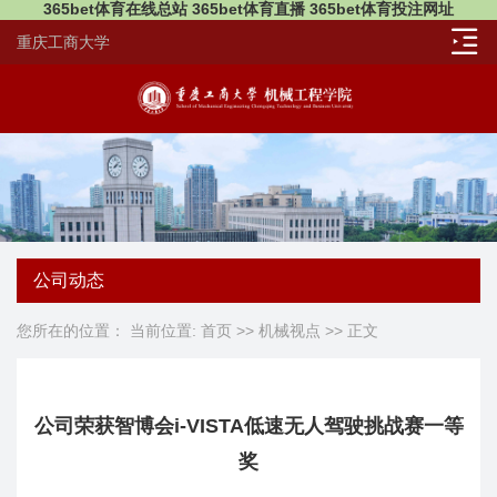
365bet体育在线总站 365bet体育直播 365bet体育投注网址
重庆工商大学
公司动态
您所在的位置： 当前位置:
首页
>>
机械视点
>> 正文
公司荣获智博会i-VISTA低速无人驾驶挑战赛一等
奖