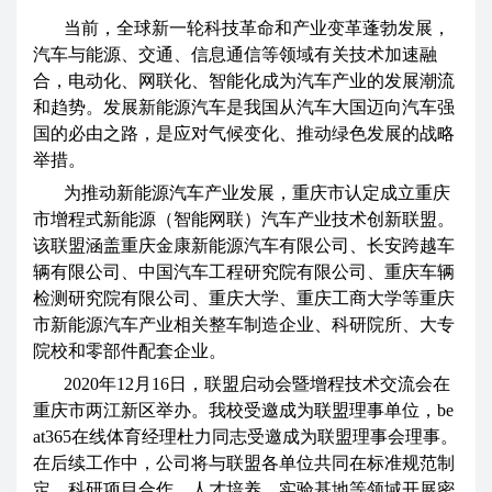
当前，全球新一轮科技革命和产业变革蓬勃发展，
汽车与能源、交通、信息通信等领域有关技术加速融
合，电动化、网联化、智能化成为汽车产业的发展潮流
和趋势。发展新能源汽车是我国从汽车大国迈向汽车强
国的必由之路，是应对气候变化、推动绿色发展的战略
举措。
为
推动新能源汽车产业发展，重庆市
认定成立重庆
市增程式新能源（智能网联）汽车产业技术创新联盟。
该联盟
涵盖
重庆金康新能源汽车有限公司
、
长安跨越车
辆有限公司、
中国汽车
工程研究院有限公司
、
重庆车辆
检测研究院有限公司
、
重庆大学、重庆工商大学等
重庆
市
新能源
汽车
产业相关整车
制造企业、
科研院所、大专
院校和零部件配套企业。
2020年12月16日
，联盟启动会暨增
程技术
交流会在
重庆市
两江新区
举办
。
我
校受邀
成为
联盟理事单位，be
at365在线体育经理杜力
同志
受邀成为联盟理事会理事。
在
后续工作中，公司将
与
联盟各单位共同在标准规范制
定、科研项目合作、
人才
培养
、
实验基地等领域开展
密