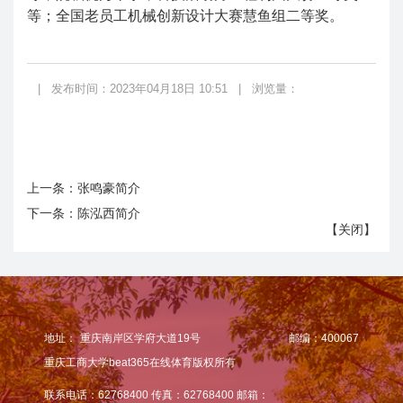
等；全国老员工机械创新设计大赛慧鱼组二等奖。
|
发布时间：2023年04月18日 10:51
|
浏览量：
上一条：
张鸣豪简介
下一条：
陈泓西简介
【
关闭
】
地址：
重庆南岸区学府大道19号
邮编：400067
重庆工商大学beat365在线体育版权所有
联系电话：62768400 传真：62768400 邮箱：