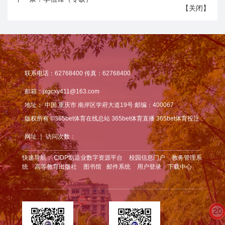
【
关闭
】
联系电话：62768400 传真：62768400
邮箱：jxgcxy411@163.com
地址：
中国 重庆市 南岸区学府大道19号 邮编：400067
版权所有 ©365bet体育在线总站 365bet体育直播 365bet体育投注
网址 ｜ 访问次数：
快速导航：
CIDP制造业数字资源平台
校园信息门户
教务管理系
统
高等教育出版社
图书馆
邮件系统
用户登录
下载中心