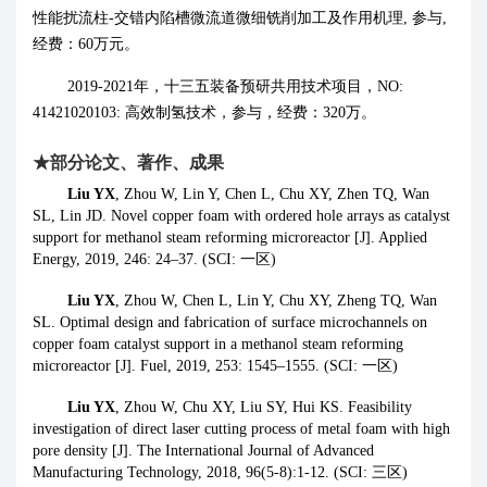
性能扰流柱
-
交错内陷槽微流道微细铣削加工及作用机理
,
参与
,
经费：
60
万元。
2019-2021
年
，
十三五装备预研共用技术项目，
NO:
41421020103:
高效制氢技术，参与
，经费：
320
万。
★
部分论文、著作、成果
Liu YX
, Zhou W, Lin Y, Chen L, Chu XY, Zhen TQ, Wan
SL, Lin JD. Novel copper foam with ordered hole arrays as catalyst
support for methanol steam reforming microreactor [J]. Applied
Energy, 2019, 246: 24–37. (SCI:
一区
)
Liu YX
, Zhou W, Chen L, Lin Y, Chu XY, Zheng TQ, Wan
SL. Optimal design and fabrication of surface microchannels on
copper foam catalyst support in a methanol steam reforming
microreactor [J]. Fuel, 2019, 253: 1545–1555. (SCI:
一区
)
Liu YX
, Zhou W, Chu XY, Liu SY, Hui KS. Feasibility
investigation of direct laser cutting process of metal foam with high
pore density [J]. The International Journal of Advanced
Manufacturing Technology, 2018, 96(5-8):1-12. (SCI:
三区
)