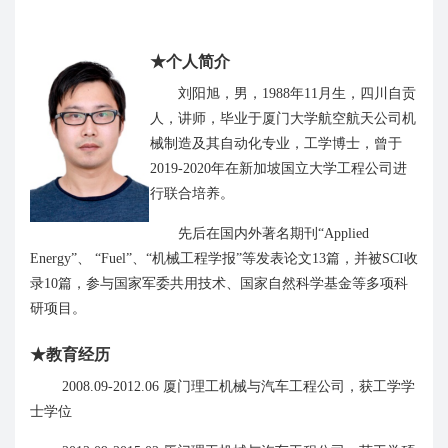
★
个人简介
刘阳旭，
男，
1988
年
11
月生，
四川自贡
人，
讲师
，
毕业于厦门
大学
航空航天公司机
械制造及其自动化专业，工学
博士
，
曾
于
2
019
-
2020
年在新加坡国立大学工程公司进
行联合培养
。
先后在国内外著名期刊
“A
pplied
E
nergy
”
、
“
F
uel
”
、
“
机械工程学报
”
等发表论文
13
篇，并被
SCI
收
录
10
篇，
参与国家军委共用技术、
国家自然科学基金等
多
项科
研项目。
★
教育经历
2008.0
9-2012.06
厦门理工
机械
与汽车工程公司
，获工学学
士学位