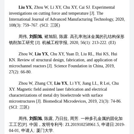
Liu YX
, Zhou W, Li XY, Chu XY, Cai SJ. Experimental
investigations on cutting force and temperature [J]. The
International Journal of Advanced Manufacturing Technology, 2020,
108(3): 759–767. (SCI:
三区
)
周伟
,
刘阳旭
,
褚旭阳
,
陈露
.
高孔率泡沫金属的孔结构保形
铣削加工研究
[J].
机械工程学报
, 2020, 56(1): 213-222. (EI)
Zhou W,
Liu YX
, Chu XY, Yuan D, Liu RL, Hui KS, Hui
KN. Review of structural design, fabrication, and application of
microchannel reactors [J]. Science Foundation in China, 2019,
27(2): 66-80.
Zhou W, Zhang CY,
Liu YX
, Li YY, Jiang LL, R Lei, Chu
XY. Magnetic field assisted laser fabrication and electrical
characterizations of metal dry bioelectrode with surface
microstructures [J]. Biomedical Microdevices, 2019, 21(3): 74-86.
(SCI:
三区
)
周伟
,
刘阳旭
,
陈露
,
乃日拉
,
周芳
.
一种多孔金属的固化加
工工艺
[P].
中国，发明专利号
: ZL201910258961.5,
申请日
:2019-
04-01,
申请人
:
厦门大学
.