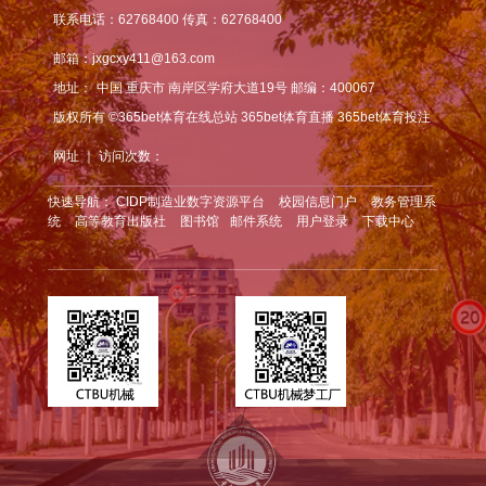
联系电话：62768400 传真：62768400
邮箱：jxgcxy411@163.com
地址：
中国 重庆市 南岸区学府大道19号 邮编：400067
版权所有 ©365bet体育在线总站 365bet体育直播 365bet体育投注
网址 ｜ 访问次数：
快速导航：
CIDP制造业数字资源平台
校园信息门户
教务管理系
统
高等教育出版社
图书馆
邮件系统
用户登录
下载中心