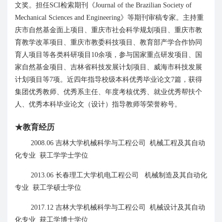
文奖
。担任
SCI
检索期刊《
Journal of the Brazilian Society of
Mechanical Sciences and Engineering
》等期刊审稿专家。主持重
庆市自然基金面上项目、重庆市社会科学规划项目、重庆市教
育
教学改革项目、
重庆市教委科技项目、教育部产学合作协同
育人项目等各类科研项目
10
余项，参与国家重点研发项目、国
家自然基金项目、吉林省科技发展计划项目、威海市科技发展
计划项目等
7
项。
近四年指导
校级
本科优秀毕业论文
7
篇
，获得
集团
优秀教师、
优秀
系主任、年度考核优秀、就业
优秀
帮扶
个
人、优秀本科毕业论文（设计）指导教师
等荣誉称号
。
★
教育经历
2008.
0
6
吉林大学机械科学与工程公司 机械工程及其自动
化专业 获工学学士学位
2013.
0
6
长春理工大学机电工程公司
机械制造及其自动化
专业
获工学硕士学位
2017.12
吉林大学机械科学与工程公司 机械设计及其自动
化专业 获工学博士学位