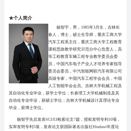
★
个人简介
杨智宇
，
男，
1985
年
3
月生，吉林长
春人，博士
，硕士生导师，
重庆
工商大学
汽车工程系
主任
，
重庆
工商大学工程教育
课程思政
教学
研究示范分中心负责人
，高
等工程教育车辆
工程
专业教学委员会委
员，中国
汽车
电子
产业
人才
培养
专家
指导
委员会
委员
，
中汽
智能网联汽车
有限公司
高级专家
，中国汽车工程学会会员，中国
人工智能学会会员
。
吉林大学机械工程及
其自动化专业毕业，获学士学位；长春理工大学机械制造及其
自动化专业毕业，获硕士学位；吉林大学机械设计及理论专业
毕业，获博士学位。
杨智宇先后发表
SCI
/EI
检索论文
7
篇，授权发明专利
10
项，
实审发明专利
5
项，
发表论文获
国际
著名出版社
Hin
dawi
年度
论