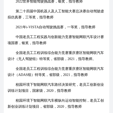
2022
世界
智能驾驶挑战赛
，
银奖，指导教师
第二十四届中国机器人及人工智能
大赛
总决赛自动驾驶
虚
拟仿真赛，三等奖，指导教师
2021
年
i-VISTA
自动驾驶
挑战赛，一等奖，指导教师
中国老员工工程实践与创新能力竞赛智能网联汽车
设计赛
项
国赛
，银奖，指导教师
全国老员工工程训练综合能力竞赛重庆赛区智能网联汽车
设计（无人驾驶组）特等奖，省部级，
2021
，
指导教师
。
全国老员工工程训练综合能力竞赛重庆赛区智能网联汽车
设计（
ADAS
组）特等奖
，省部级，
2021
，
指导教师
校园环境下智能网联汽车路径决策研究，老员工创新创业
训练计划项目，国家级，
2020
，指导教师
校园环境下智能网联汽车横纵向运动智能控制，老员工创
新创业训练计划项目，省部级，
2020
，指导教师