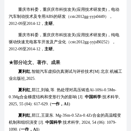
重庆市科委，重庆庆市
科技攻关
(
应用技术研发类
)
，电动
汽车制动技术及专用
ABS
的研发（
cstc2012gg-yyjs0449
），
2012-09
至
2014-12
，
主研
。
重庆市科委，重庆庆市
科技攻关
(
应用技术研发类
)
，
纯电
驱动快速充电客车开发及产业化
（
cstc2012gg-yyjsB0252
），
2012-09
至
2014-12
，
主研
。
★
部分论文、著作、成果
夏利红
.
智能汽车虚拟仿真测试与评价技术
[M].
北京
:
机械工
业出版社
,2025.
夏利红
,
郑江
,
刘瑜
,
等
.
热处理对高压铸造
Al-10Si-0.5Mn-
0.3Mg
合金梯度结构和变形行为的影响
[J].
中国科学
:
技术科学
,
2025,
55 (04): 617-629
.
(
一作，
A1
)
夏利红
,
郑江
,
王渠东
. Mg-3Sm-0.5Zn-0.4Zr
合金的高温蠕变
机制和组织演变
[J].
中国科学
:
技术科学
, 2024, 54 (06): 1079-
1090.
(
一作，
A1
)