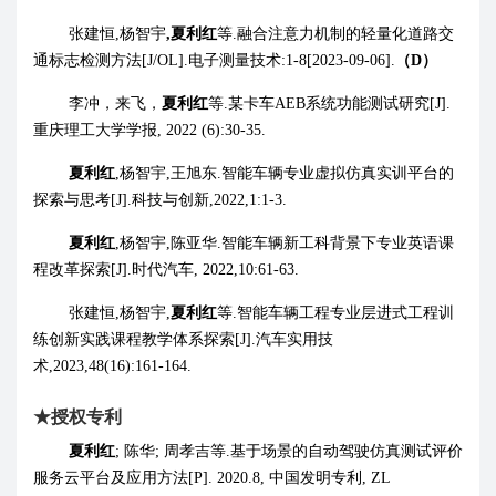
张建恒
,
杨智宇
,
夏利红
等
.
融合注意力机制的轻量化道路交
通标志检测方法
[J/OL].
电子测量技术
:1-8[2023-09-06].
（
D
）
李冲，来飞，
夏利红
等
.
某卡车
AEB
系统功能测试研究
[J].
重庆理工大学学报
, 2022 (6):30-35.
夏利红
,
杨智宇
,
王旭东
.
智能车辆专业虚拟仿真实训平台的
探索与思考
[J].
科技与创新
,2022,1:1-3.
夏利红
,
杨智宇
,
陈亚华
.
智能车辆新工科背景下专业英语课
程改革探索
[J].
时代汽车
, 2022,10:61-63.
张建恒
,
杨智宇
,
夏利红
等
.
智能车辆工程专业层进式工程训
练创新实践课程教学体系探索
[J].
汽车实用技
术
,2023,48(16):161-164.
★授权专利
夏利红
;
陈华
;
周孝吉等
.
基于场景的自动驾驶仿真测试评价
服务云平台及应用方法
[P]
.
2020.
8
,
中国发明专利
,
ZL