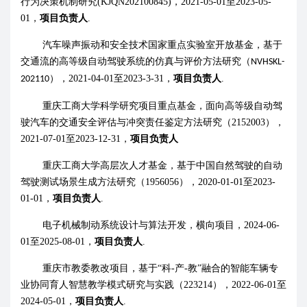
行为决策机制研究
(KJQN202100845
)
，
2
021-05-01
至
2023-05-
01
，
项目负责人
.
汽车噪声振动和安全技术国家重点实验室开放基金，基于
交通流的高等级自动驾驶系统的仿真与评价方法研
究（
NVHSKL-
），
2021-04-01
至
2023-3-31
，
项目负责人
.
202110
重庆工商大学科学研究项目重点基金，面向高等级自动驾
驶汽车的交通安全评估与冲突责任鉴定方法研究（
2152003
），
2021-07-01
至
2023-12-31
，
项目负责人
重庆工商大学高层次人才基金，基于中国自然驾驶的自动
驾驶测试场景生成方法研究（
1956056
），
2020-01-01
至
2023-
01-01
，
项目负责人
.
电子机械制动系统设计与算法开发，横向项目，
2024-06-
01
至
2025-08-01
，
项目负责人
.
重庆市教委教改项目，基于
“科
-
产
-
教”融合的智能车辆专
业协同育人智慧教学模式研究与实践（
223214
），
2022-06-01
至
2024-05-01
，
项目负责人
.