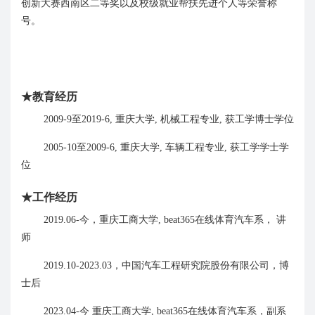
创新大赛西南区二等奖以及校级就业帮扶先进个人等荣誉称
号。
★
教育经历
2009-9
至
2019-6,
重庆大学
,
机械工程专业
,
获工学博士学位
2005-10
至
2009-6,
重庆大学
,
车辆工程专业
,
获工学学士学
位
★
工作经历
2019.
0
6-
今，重庆工商大学
,
beat365在线体育汽车系
，
讲
师
2019
.
10-2023.
03
，中国汽车工程研究院股份有限公司
，
博
士后
2023.04-
今
重庆工商大学
,
beat365在线体育汽车系，副系