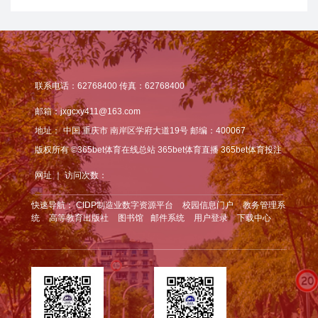
联系电话：62768400 传真：62768400
邮箱：jxgcxy411@163.com
地址：
中国 重庆市 南岸区学府大道19号 邮编：400067
版权所有 ©365bet体育在线总站 365bet体育直播 365bet体育投注
网址 ｜ 访问次数：
快速导航：
CIDP制造业数字资源平台
校园信息门户
教务管理系
统
高等教育出版社
图书馆
邮件系统
用户登录
下载中心