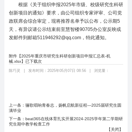
根据《关于组织申报2025年市级、校级研究生科研
创新项目的通知》要求，由公司组织专家评审、公司党
政联席会综合审定，现将推荐名单予以公布，公示期5
天，有异议请公示结束前至慧智楼90705办公室反映或
发邮件到邮箱511946292@qq.com，特此通知。
附件【
2025年重庆市研究生科研创新项目申报汇总表-机
械.xlsx
】已下载
次
陈巧灵
|
发布时间：2025年05月07日 08:56
|
浏览量：
上一条：
骊歌唱响青春志，扬帆启航新征程—2025届研究生圆
满毕业
下一条：
beat365在线体育扎实开展2024-2025学年第二学期研
究生期中教学检查工作
【
关闭
】