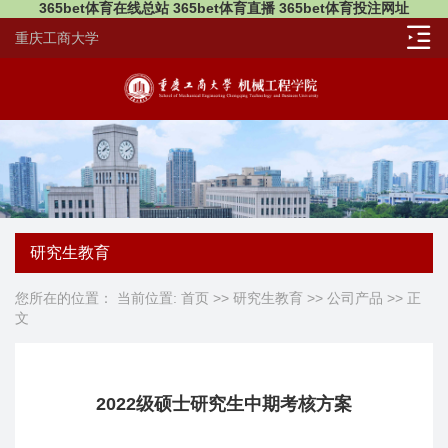
365bet体育在线总站 365bet体育直播 365bet体育投注网址
重庆工商大学
研究生教育
您所在的位置： 当前位置:
首页
>>
研究生教育
>>
公司产品
>> 正
文
2022级硕士研究生中期考核方案