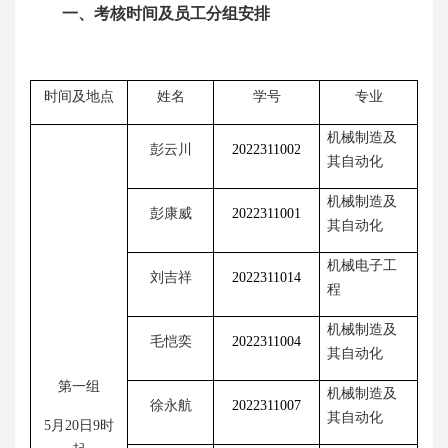
一、考核时间及员工分组安排
时间及地点
姓名
学号
专业
机械制造及
彭云川
2022311002
其自动化
机械制造及
彭康威
2022311001
其自动化
机械电子工
刘吉祥
2022311014
程
机械制造及
毛恺奕
2022311004
其自动化
第一组
机械制造及
徐永航
2022311007
其自动化
5月20日9时