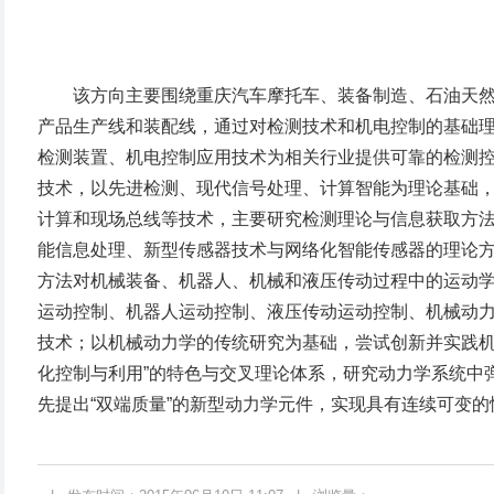
该方向主要围绕重庆汽车摩托车、装备制造、石油天
产品生产线和装配线，通过对检测技术和机电控制的基础
检测装置、机电控制应用技术为相关行业提供可靠的检测
技术，以先进检测、现代信号处理、计算智能为理论基础
计算和现场总线等技术，主要研究检测理论与信息获取方
能信息处理、新型传感器技术与网络化智能传感器的理论
方法对机械装备、机器人、机械和液压传动过程中的运动
运动控制、机器人运动控制、液压传动运动控制、机械动
技术；以机械动力学的传统研究为基础，尝试创新并实践机械
化控制与利用”的特色与交叉理论体系，研究动力学系统中
先提出“双端质量”的新型动力学元件，实现具有连续可变