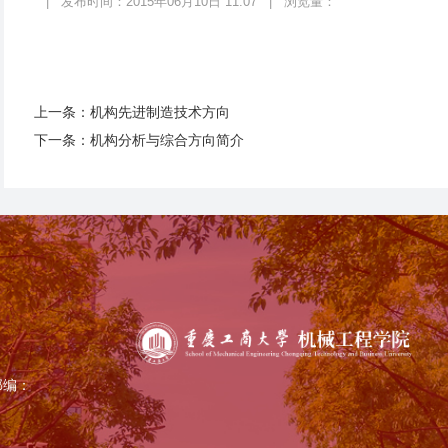
|
发布时间：2015年06月10日 11:07
|
浏览量：
上一条：
机构先进制造技术方向
下一条：
机构分析与综合方向简介
邮编：