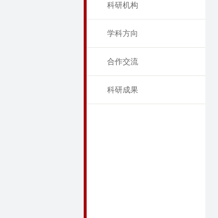
科研机构
学科方向
合作交流
科研成果