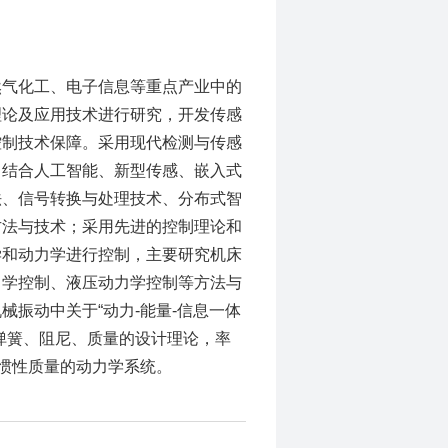
然气化工、电子信息等重点产业中的
理论及应用技术进行研究，开发传感
控制技术保障。采用现代检测与传感
，结合人工智能、新型传感、嵌入式
法、信号转换与处理技术、分布式智
方法与技术；采用先进的控制理论和
学和动力学进行控制，主要研究机床
力学控制、液压动力学控制等方法与
振动中关于“动力-能量-信息一体
弹簧、阻尼、质量的设计理论，率
的惯性质量的动力学系统。