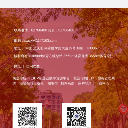
联系电话：62768400 传真：62768400
邮箱：jxgcxy411@163.com
地址：
中国 重庆市 南岸区学府大道19号 邮编：400067
版权所有 ©365bet体育在线总站 365bet体育直播 365bet体育投注
网址 ｜ 访问次数：
快速导航：
CIDP制造业数字资源平台
校园信息门户
教务管理系
统
高等教育出版社
图书馆
邮件系统
用户登录
下载中心