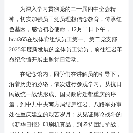
为深入学习贯彻党的二十
届四中全会
精
神，切实加强员工党员理想信念教育，传承红
色基因，感悟初心使命，
12月11日下午，
beat365在线体育组织员工第一、第二党支部
2025年度新发展的全体员工党员，前往红岩革
命纪念馆开展
主题党日
活动。
在纪念馆内，同学们在讲解员的引导下，
沿着历史的脉络，依次进行参观学习。从
抗日
民族统一战线形成、国民政府迁都重庆的序
篇，到中共中央南方局结庐红岩、八路军办事
处在重庆建立的艰苦岁月；从见证舆论战斗的
《新华日报》印刷机真品，到坚持团结抗战，