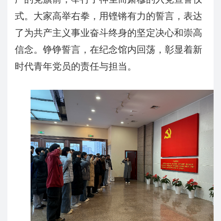
式。大家高举右拳，用铿锵有力的誓言，表达
了为共产主义事业奋斗终身的坚定决心和崇高
信念。铮铮誓言，在纪念馆内回荡，彰显着新
时代青年党员的责任与担当。