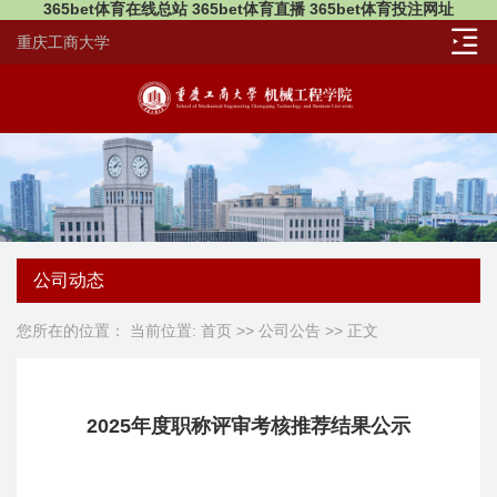
365bet体育在线总站 365bet体育直播 365bet体育投注网址
重庆工商大学
公司动态
您所在的位置： 当前位置:
首页
>>
公司公告
>> 正文
2025年度职称评审考核推荐结果公示