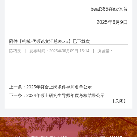
beat365在线体育
2025年6月9日
附件【
机械-优硕论文汇总表.xls
】已下载
次
陈巧灵
|
发布时间：2025年06月09日 15:14
|
浏览量：
上一条：
2025年符合上岗条件导师名单公示
下一条：
2024年硕士研究生导师年度考核结果公示
【
关闭
】