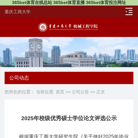
365bet体育在线总站 365bet体育直播 365bet体育投注网址
重庆工商大学
公司动态
您所在的位置： 当前位置:
首页
>>
公司公告
>> 正文
2025年校级优秀硕士学位论文评选公示
根据重庆工商大学研究生院《关于做好2025年毕业