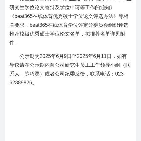
研究生学位论文答辩及学位申请等工作的通知》
《beat365在线体育优秀硕士学位论文评选办法》等相
关要求，beat365在线体育学位评定分委员会组织评选
推荐校级优秀硕士学位论文名单，拟推荐名单详见附
件。
公示期为2025年6月9日至2025年6月11日，如有
异议请在公示期内向公司研究生员工工作领导小组（联
系人：陈巧灵）或者公司纪委反馈，联系电话：023-
62389826。