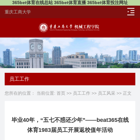
365bet体育在线总站 365bet体育直播 365bet体育投注网址
重庆工商大学
员工工作
您所在的位置： 当前位置:
首页
>>
员工工作
>>
员工风采
>> 正文
毕业40年，“五七不惑还少年”——beat365在线
体育1983届员工开展返校值年活动