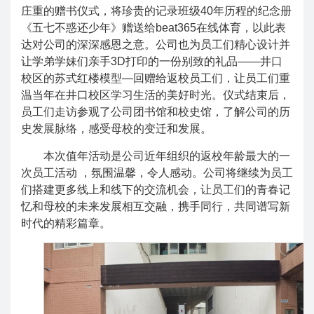
庄重的赠书仪式，将珍贵的记录班级40年历程的纪念册
《五七不惑还少年》赠送给beat365在线体育，以此表
达对公司的深深感恩之意。公司也为员工们精心设计并
让学弟学妹们亲手3D打印的一份别致的礼品——井口
校区的苏式红楼模型—回赠给返校员工们，让员工们重
温当年在井口校区学习生活的美好时光。仪式结束后，
员工们走访参观了公司团书馆和校史馆，了解公司的历
史发展脉络，感受母校的变迁和发展。
本次值年活动是公司近年组织的返校年龄最大的一
次员工活动 ，氛围温馨，令人感动。公司将继续为员工
们搭建更多线上和线下的交流机会，让员工们的青春记
忆和母校的未来发展相互交融，携手同行，共同谱写新
时代的精彩篇章。