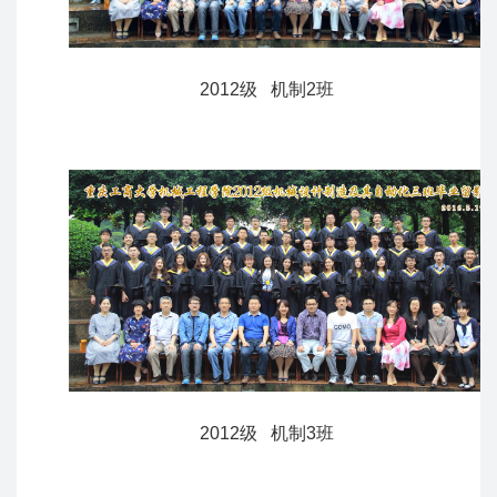
2012级 机制2班
2012级 机制3班