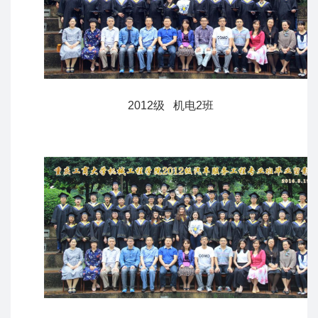
2012级 机电2班