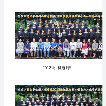
2012级 机电1班