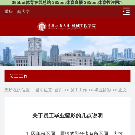
365bet体育在线总站 365bet体育直播 365bet体育投注网址
重庆工商大学
员工工作
您所在的位置： 当前位置:
首页
>>
员工工作
>>
毕业留影
>> 正文
关于员工毕业留影的几点说明
1. 因年份不同，届级的划分也有所不同，大致