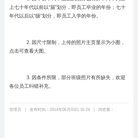
上七十年代以前以“届”划分，即员工毕业的年份；七十
年代以后以“级”划分，即员工入学的年份。
2. 因尺寸限制，上传的照片主页显示为小图，
点击可查看大图。
3. 因条件所限，部分班级照片有所缺失，欢迎
各位员工纠错补充。
管理员
|
发布时间：2014年06月03日 16:24
|
浏览量：