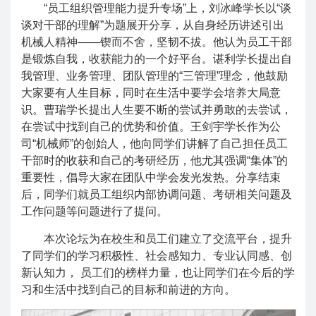
“员工组织管理能力提升专场”上，刘冰峰学长以“谈
谈对干部的理解”为题展开分享，从自身经历讲述引出
机械人精神——锲而不舍，坚韧不拔。他认为员工干部
是锻炼自我，收获能力的一个好平台。谌利学长提出自
我管理、业务管理、团队管理的“三管理”理念，他鼓励
大家要有人生目标，同时在生活中要学会培养大局意
识。曹瑞学长提出人生要不断的尝试并勇敢的去尝试，
在尝试中找到自己的优势和价值。王剑宇学长作为公
司“机械师”的创始人，他向同学们讲解了自己担任员工
干部时的收获和自己的考研经历，他尤其强调“集体”的
重要性，倡导大家在团队中学会发光发热。分享结束
后，同学们就员工组织内部协调问题、考研相关问题及
工作问题等问题进行了提问。
本次论坛为在校生和员工们建立了交流平台，提升
了同学们的学习积极性、社会感知力、专业认同感、创
新认知力， 员工们的榜样力量，也让同学们在今后的学
习和生活中找到自己的目标和前进的方向。