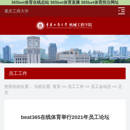
365bet体育在线总站 365bet体育直播 365bet体育投注网址
重庆工商大学
员工工作
您所在的位置： 当前位置:
首页
>>
员工工作
>>
员工会动态
>> 正
文
beat365在线体育举行2021年员工论坛