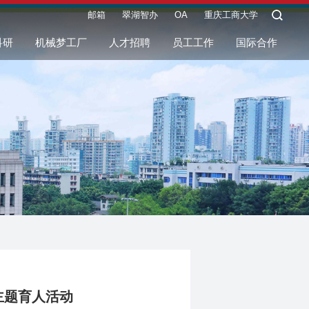
邮箱
翠湖智办
OA
重庆工商大学
科研
机械梦工厂
人才招聘
员工工作
国际合作
主题育人活动