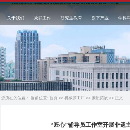
365bet体育在线总站 365bet体育直播 365bet体育投注网址
关于我们
党群工作
研究生教育
旗下产业
学科
您所在的位置： 当前位置:
首页
>>
机械梦工厂
>>
素质拓展
>> 正文
“匠心”辅导员工作室开展非遗