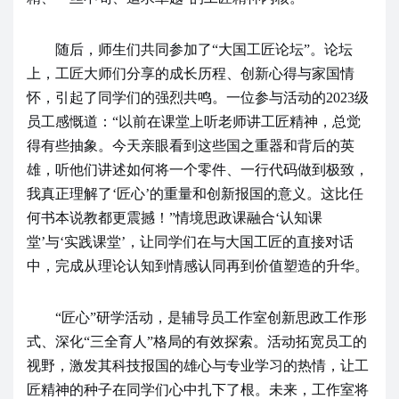
随后，师生们共同参加了“大国工匠论坛”。论坛
上，工匠大师们分享的成长历程、创新心得与家国情
怀，引起了同学们的强烈共鸣。一位参与活动的
2023
级
员工感慨道：“以前在课堂上听老师讲工匠精神，总觉
得有些抽象。今天亲眼看到这些国之重器和背后的英
雄，听他们讲述如何将一个零件、一行代码做到极致，
我真正理解了‘匠心’的重量和创新报国的意义。这比任
何书本说教都更震撼！”情境思政课融合‘认知课
堂’与‘实践课堂’，让同学们在与大国工匠的直接对话
中，完成从理论认知到情感认同再到价值塑造的升华。
“匠心”研学活动，是辅导员工作室创新思政工作形
式、深化“三全育人”格局的有效探索。活动拓宽员工的
视野，激发其科技报国的雄心与专业学习的热情，让工
匠精神的种子在同学们心中扎下了根。未来，工作室将