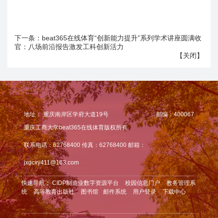
下一条：
beat365在线体育“创新能力提升”系列学术讲座圆满收
官：八场前沿报告激发工科创新活力
【
关闭
】
地址：
重庆南岸区学府大道19号
邮编：400067
重庆工商大学beat365在线体育版权所有
联系电话：62768400 传真：62768400 邮箱：
jxgcxy411@163.com
快速导航：
CIDP制造业数字资源平台
校园信息门户
教务管理系
统
高等教育出版社
图书馆
邮件系统
用户登录
下载中心