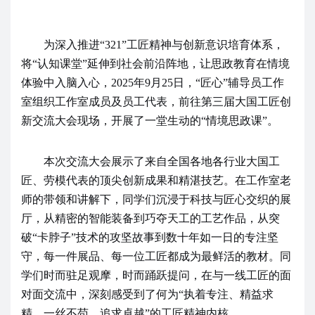
为深入推进“
321
”工匠精神与创新意识培育体系，
将“认知课堂”延伸到社会前沿阵地，让思政教育在情境
体验中入脑入心，
2025
年
9
月
25
日，“匠心”辅导员工作
室组织工作室成员及员工代表，前往第三届大国工匠创
新交流大会现场，开展了一堂生动的“情境思政课”。
本次交流大会展示了来自全国各地各行业大国工
匠、劳模代表的顶尖创新成果和精湛技艺。在工作室老
师的带领和讲解下，同学们沉浸于科技与匠心交织的展
厅，从精密的智能装备到巧夺天工的工艺作品，从突
破“卡脖子”技术的攻坚故事到数十年如一日的专注坚
守，每一件展品、每一位工匠都成为最鲜活的教材。同
学们时而驻足观摩，时而踊跃提问，在与一线工匠的面
对面交流中，深刻感受到了何为“执着专注、精益求
精、一丝不苟、追求卓越”的工匠精神内核。